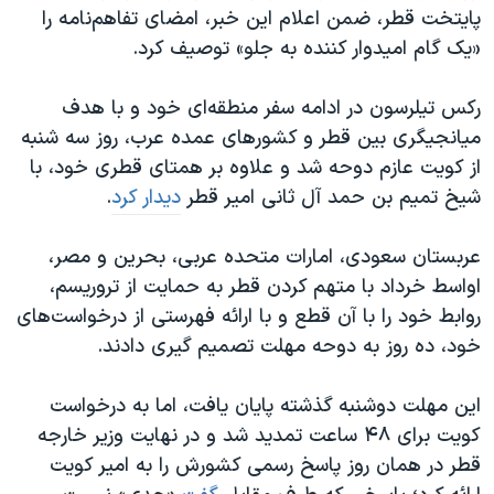
اسرائیل در جنگ
پایتخت قطر، ضمن اعلام این خبر، امضای تفاهم‌نامه را
نرگس محمدی برنده جایزه نوبل صلح
«یک گام امیدوار کننده به جلو» توصیف کرد.
همایش محافظه‌کاران آمریکا «سی‌پک»
رکس تیلرسون در ادامه سفر منطقه‌ای خود و با هدف
صفحه‌های ویژه
میانجیگری بین قطر و کشورهای عمده عرب، روز سه شنبه
سفر پرزیدنت ترامپ به چین
از کویت عازم دوحه شد و علاوه بر همتای قطری خود، با
شیخ تمیم بن حمد آل ثانی امیر قطر
دیدار کرد
.
عربستان سعودی، امارات متحده عربی، بحرین و مصر،
اواسط خرداد با متهم کردن قطر به حمایت از تروریسم،
روابط خود را با آن قطع و با ارائه فهرستی از درخواست‌های
خود، ده روز به دوحه مهلت تصمیم گیری دادند.
این مهلت دوشنبه گذشته پایان یافت، اما به درخواست
کویت برای ۴۸ ساعت تمدید شد و در نهایت وزیر خارجه
قطر در همان روز پاسخ رسمی کشورش را به امیر کویت