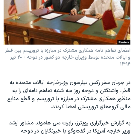
دنبال کنید
مستندها
فرهنگ و زندگی
حقوق شهروندی
انتخابات ریاست جمهوری آمریکا ۲۰۲۴
اقتصادی
حمله جمهوری اسلامی به اسرائیل
رمز مهسا
علم و فناوری
زبانهای مختلف
اسرائیل در جنگ
ورزش زنان در ایران
امضای تفاهم نامه همکاری مشترک در مبارزه با تروریسم بین قطر
و ایالات متحده توسط وزیران خارجه دو کشور در دوحه - ۲۰ تیر
گالری عکس
اعتراضات زن، زندگی، آزادی
۱۳۹۶
آرشیو پخش زنده
مجموعه مستندهای دادخواهی
تریبونال مردمی آبان ۹۸
در جریان سفر رکس تیلرسون وزیرخارجه ایالات متحده به
قطر، واشنگتن و دوحه روز سه شنبه تفاهم نامه‌ای را به
دادگاه حمید نوری
منظور همکاری مشترک در مبارزه با تروریسم و قطع منابع
چهل سال گروگان‌گیری
مالی گروه‌های تروریستی امضا کردند.
قانون شفافیت دارائی کادر رهبری ایران
به گزارش خبرگزاری رویترز، رابرت سی هاموند مشاور ارشد
اعتراضات مردمی آبان ۹۸
وزیر خارجه آمریکا در گفت‌وگو با خبرنگاران در دوحه