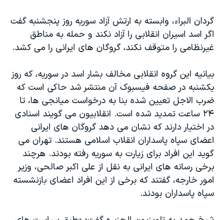
اسرائیل در جنگ
گردان البراء، وابسته به ارتش آزاد سوریه روز پنجشنبه گفت
نرگس محمدی برنده جایزه نوبل صلح
اگر اسد اسیران انقلابی را آزاد نکند و حمله به مناطق
همایش محافظه‌کاران آمریکا «سی‌پک»
غیرنظامی را متوقف نکند، گروگان های ایرانی را می کشد.
صفحه‌های ویژه
بیانیه این گروه انقلابی مخالف بشار اسد در سوریه، که روز
سفر پرزیدنت ترامپ به چین
یکشنبه در صفحه فیسبوک آن منتشر شد حاکی است که
ضرب الاجل تعیین شده بنا به درخواست میانجی ها، تا
۲۴ ساعت تمدید شده است. انقلابیون می گویند اسنادی
در اختیار دارند که نشان می دهد گروگان های ایرانی
اعضای سپاه پاسداران انقلاب اسلامی هستند. تهران می
گوید این افراد برای زیارت به سوریه رفته بودند. هرچند
برخی رسانه های ایرانی به نقل از علی اکبر صالحی، وزیر
امور خارجه، گفتند که برخی از این افراد اعضای بازنشسته
سپاه پاسداران بودند.