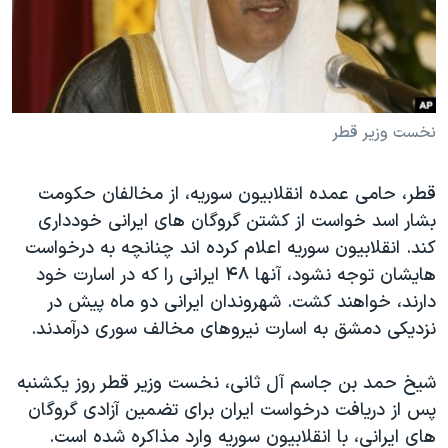
دنبال کنید
مستندها
فرهنگ و زندگی
حقوق شهروندی
انتخابات ریاست جمهوری آمریکا ۲۰۲۴
اقتصادی
حمله جمهوری اسلامی به اسرائیل
رمز مهسا
علم و فناوری
نخست وزیر قطر
زبانهای مختلف
اسرائیل در جنگ
ورزش زنان در ایران
قطر، حامی عمده انقلابیون سوریه، از مخالفان حکومت
گالری عکس
اعتراضات زن، زندگی، آزادی
بشار اسد خواست از کشتن گروگان های ایرانی خودداری
آرشیو پخش زنده
مجموعه مستندهای دادخواهی
کند. انقلابیون سوریه اعلام کرده اند چنانچه به درخواست
هایشان توجه نشود، آنها ۴۸ ایرانی را که در اسارت خود
تریبونال مردمی آبان ۹۸
دارند، خواهند کشت. شهروندان ایرانی دو ماه پیش در
دادگاه حمید نوری
نزدیکی دمشق به اسارت نیروهای مخالف سوری درآمدند.
چهل سال گروگان‌گیری
شیخ حمد بن جاسم آل ثانی، نخست وزیر قطر روز یکشنبه
قانون شفافیت دارائی کادر رهبری ایران
پس از دریافت درخواست ایران برای تضمین آزادی گروگان
اعتراضات مردمی آبان ۹۸
های ایرانی، با انقلابیون سوریه وارد مذاکره شده است.