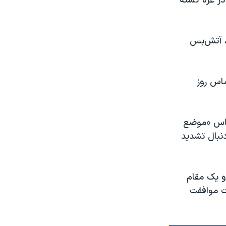
توسط حماس در غزه کشته
، آتش‌بس
ماس روز
حماس «موضع
دنبال تشدید
 حماس و یک مقام
ت موافقت