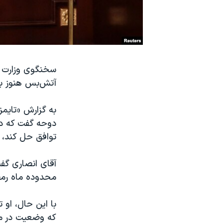
نرگس محمدی برنده جایزه نوبل صلح
همایش محافظه‌کاران آمریکا «سی‌پک»
صفحه‌های ویژه
سفر پرزیدنت ترامپ به چین
سخنگوی وزارت خ
آتش‌بس هنوز به
دوحه گفت که دو
توافق حل کند، ن
آقای انصاری گفت
محدوده ماه رمض
با این حال، او 
که وضعیت در می