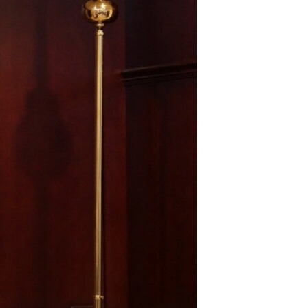
مستندها
فرهنگ و زندگی
حقوق شهروندی
انتخابات ریاست جمهوری آمریکا ۲۰۲۴
اقتصادی
حمله جمهوری اسلامی به اسرائیل
رمز مهسا
علم و فناوری
اسرائیل در جنگ
ورزش زنان در ایران
گالری عکس
اعتراضات زن، زندگی، آزادی
آرشیو پخش زنده
مجموعه مستندهای دادخواهی
تریبونال مردمی آبان ۹۸
دادگاه حمید نوری
چهل سال گروگان‌گیری
قانون شفافیت دارائی کادر رهبری ایران
اعتراضات مردمی آبان ۹۸
اسرائیل در جنگ