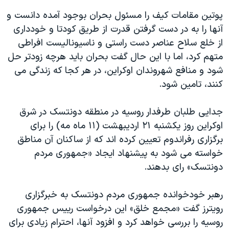
اسرائیل در جنگ
پوتین مقامات کیف را مسئول بحران بوجود آمده دانست و
نرگس محمدی برنده جایزه نوبل صلح
آنها را به در دست گرفتن قدرت از طریق کودتا و خودداری
همایش محافظه‌کاران آمریکا «سی‌پک»
از خلع سلاح عناصر دست راستی و ناسیونالیست افراطی
متهم کرد، اما با این حال گفت بحران باید هرچه زودتر حل
صفحه‌های ویژه
شود و منافع شهروندان اوکراین، در هر کجا که زندگی می
سفر پرزیدنت ترامپ به چین
کنند، تامین شود.
جدایی طلبان طرفدار روسیه در منطقه دونتسک در شرق
اوکراین روز یکشنبه ۲۱ اردیبهشت (۱۱ ماه مه) را برای
برگزاری رفراندوم تعیین کرده اند که از ساکنان آن مناطق
خواسته می شود به پیشنهاد ایجاد «جمهوری مردم
دونتسک» رای بدهند.
رهبر خودخوانده جمهوری مردم دونتسک به خبرگزاری
رویترز گفت «مجمع خلق» این درخواست رییس جمهوری
روسیه را بررسی خواهد کرد و افزود آنها، احترام زیادی برای