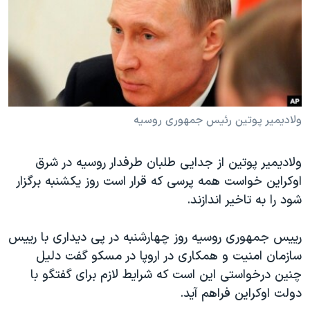
دنبال کنید
مستندها
فرهنگ و زندگی
حقوق شهروندی
انتخابات ریاست جمهوری آمریکا ۲۰۲۴
اقتصادی
حمله جمهوری اسلامی به اسرائیل
رمز مهسا
علم و فناوری
زبانهای مختلف
اسرائیل در جنگ
ورزش زنان در ایران
ولادیمیر پوتین رئیس جمهوری روسیه
گالری عکس
اعتراضات زن، زندگی، آزادی
ولادیمیر پوتین از جدایی طلبان طرفدار روسیه در شرق
آرشیو پخش زنده
مجموعه مستندهای دادخواهی
اوکراین خواست همه پرسی که قرار است روز یکشنبه برگزار
تریبونال مردمی آبان ۹۸
شود را به تاخیر اندازند.
دادگاه حمید نوری
رییس جمهوری روسیه روز چهارشنبه در پی دیداری با رییس
چهل سال گروگان‌گیری
سازمان امنیت و همکاری در اروپا در مسکو گفت دلیل
قانون شفافیت دارائی کادر رهبری ایران
چنین درخواستی این است که شرایط لازم برای گفتگو با
اعتراضات مردمی آبان ۹۸
دولت اوکراین فراهم آید.