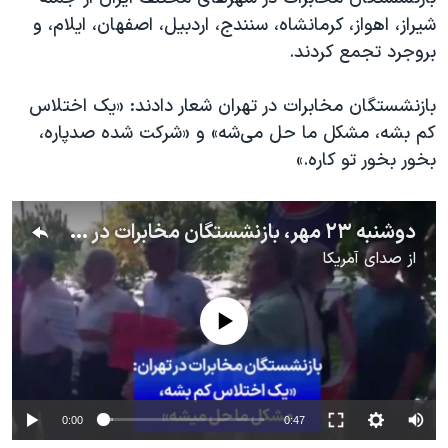
اسرائیل در جنگ
شیراز، اهواز، کرمانشاه، سنندج، اردبیل، اصفهان، ایلام، و
نرگس محمدی برنده جایزه نوبل صلح
بروجرد تجمع کردند.
همایش محافظه‌کاران آمریکا «سی‌پک»
بازنشستگان مخابرات در تهران شعار دادند: «یک اختلاس
صفحه‌های ویژه
کم بشه، مشکل ما حل می‌شه» و «شرکت شده صدپاره،
سفر پرزیدنت ترامپ به چین
بخور بخور تو کاره.»
دوشنبه ۲۳ مهر، بازنشستگان مخابرات در تهران: «یک اختلاس کم بشه، مشکل ما حل میشه»
از
صدای آمریکا
No media source currently available
0:00
0:47