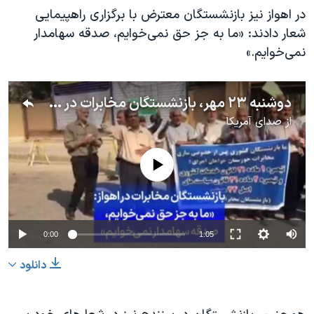
در اهواز نیز بازنشستگان معترض با برگزاری راهپیمایی
شعار دادند: «ما به جز حق نمی‌خوایم، صدقه سهامدار
نمی‌خوایم.»
دوشنبه ۲۳ مهر، بازنشستگان مخابرات در اهواز: «ما به جز حق نمی‌خوایم، صدقه سهامدار نمی‌خوایم»
از
صدای آمریکا
No media source currently available
0:00
1:05
دانلود