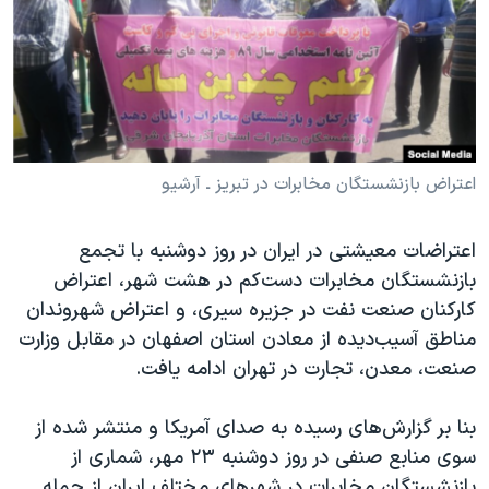
دنبال کنید
مستندها
فرهنگ و زندگی
حقوق شهروندی
انتخابات ریاست جمهوری آمریکا ۲۰۲۴
اقتصادی
حمله جمهوری اسلامی به اسرائیل
رمز مهسا
علم و فناوری
زبانهای مختلف
اسرائیل در جنگ
ورزش زنان در ایران
اعتراض بازنشستگان مخابرات در تبریز ـ آرشیو
گالری عکس
اعتراضات زن، زندگی، آزادی
اعتراضات معیشتی در ایران در روز دوشنبه با تجمع
آرشیو پخش زنده
مجموعه مستندهای دادخواهی
بازنشستگان مخابرات دست‌کم در هشت شهر، اعتراض
تریبونال مردمی آبان ۹۸
کارکنان صنعت نفت در جزیره سیری، و اعتراض شهروندان
مناطق آسیب‌دیده از معادن استان اصفهان در مقابل وزارت
دادگاه حمید نوری
صنعت، معدن، تجارت در تهران ادامه یافت.
چهل سال گروگان‌گیری
قانون شفافیت دارائی کادر رهبری ایران
بنا بر گزارش‌های رسیده به صدای آمریکا و منتشر شده از
سوی منابع صنفی در روز دوشنبه ۲۳ مهر، شماری از
اعتراضات مردمی آبان ۹۸
بازنشستگان مخابرات در شهرهای مختلف ایران از جمله