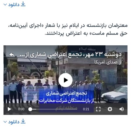
دانلود
معترضان بازنشسته در ایلام نیز با شعار «اجرای آیین‌نامه،
حق مسلم ماست» به اعتراض پرداختند.
دوشنبه ۲۳ مهر، تجمع اعتراضی شماری از بازنشستگان شرکت مخابرات منطقه ایلام
از
صدای آمریکا
No media source currently available
0:00
0:21
دانلود