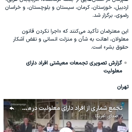
اسرائیل در جنگ
اردبیل، خوزستان، کرمان، سیستان و بلوچستان، و خراسان
نرگس محمدی برنده جایزه نوبل صلح
رضوی،‌ برگزار شد.
همایش محافظه‌کاران آمریکا «سی‌پک»
این معترضان تأکید می‌کنند که «اجرا نکردن قانون
صفحه‌های ویژه
معلولان، اهانت به شأن و منزلت انسانی و نقض آشکار
سفر پرزیدنت ترامپ به چین
حقوق بشر» است.
گزارش تصویری تجمعات معیشتی افراد دارای
معلولیت
تهران
تجمع شماری از افراد دارای معلولیت در مقابل ریاست جمهوری
از
صدای آمریکا
No media source currently available