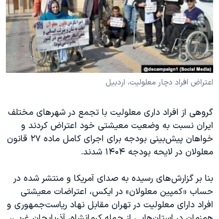
دنبال کنید
مستندها
فرهنگ و زندگی
حقوق شهروندی
انتخابات ریاست جمهوری آمریکا ۲۰۲۴
اقتصادی
حمله جمهوری اسلامی به اسرائیل
رمز مهسا
علم و فناوری
زبانهای مختلف
اسرائیل در جنگ
ورزش زنان در ایران
اعتراض افراد دچار معلولیت، اردبیل
گالری عکس
اعتراضات زن، زندگی، آزادی
گروهی از افراد داری معلولیت با تجمع در شهرهای مختلف
آرشیو پخش زنده
مجموعه مستندهای دادخواهی
ایران نسبت به وضعیت معیشتی خود اعتراض کردند و
تریبونال مردمی آبان ۹۸
خواهان پیش‌بینی بودجه برای اجرای کامل ماده ۲۷ قانون
معلولان در لایحه بودجه ۱۴۰۴ شدند.
دادگاه حمید نوری
چهل سال گروگان‌گیری
بنا بر گزارش‌های رسیده به صدای آمریکا و منتشر شده در
قانون شفافیت دارائی کادر رهبری ایران
حساب «کمپین معلولان» در ایکس، اعتراضات معیشتی
افراد دارای معلولیت در تهران مقابل نهاد ریاست‌جمهوری و
اعتراضات مردمی آبان ۹۸
هم‌زمان در استان‌هایی از جمله کرمانشاه، آذربایجان غربی،