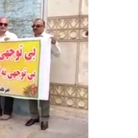
مستندها
فرهنگ و زندگی
حقوق شهروندی
انتخابات ریاست جمهوری آمریکا ۲۰۲۴
اقتصادی
حمله جمهوری اسلامی به اسرائیل
رمز مهسا
علم و فناوری
اسرائیل در جنگ
ورزش زنان در ایران
گالری عکس
اعتراضات زن، زندگی، آزادی
آرشیو پخش زنده
مجموعه مستندهای دادخواهی
تریبونال مردمی آبان ۹۸
دادگاه حمید نوری
چهل سال گروگان‌گیری
قانون شفافیت دارائی کادر رهبری ایران
اعتراضات مردمی آبان ۹۸
اسرائیل در جنگ