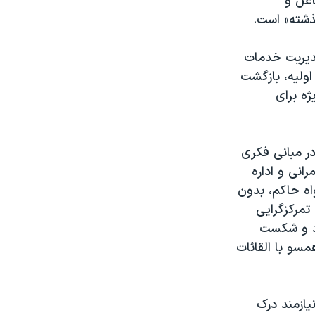
اغل و
ذشته» است.
مدیریت خدمات
ولیه، بازگشت
یژه برای
 مبانی فکری‌
انی و اداره
اه حاکم، بدون
تمرکزگرایی
ود و شکست
سو با القائات
یازمند درک