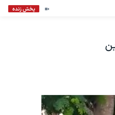
پخش زنده
ین