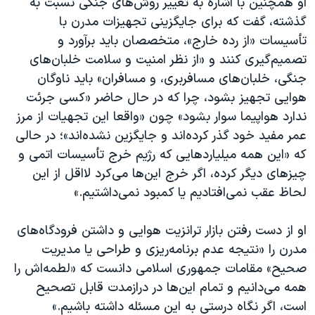
او همچنین با اشاره به تغییر روش‌های جنگی نسبت به
گذشته، گفت که برای جایگزینی تجهیزات مدرن با
تأسیسات «از رده خارج»، متخصصان باید برآورد و
تصمیم‌گیری کنند و «از نظر امنیت و سلامت خلبان‌های
جنگی، خلبان‌های مسافربری، و مسافران» باید ناوگان
هوایی تجهیز بشود، چرا که در حال حاضر «کسی جرئت
ندارد هواپیما سوار بشود» چون «واقعا این تجهیات از مرز
عمر مفید خود گذر کرده‌اند و جایگزین نشده‌اند»؛ در حالی
که «این همه میلیاردهایی که رژیم خرج تأسیسات اتمی و
چیزهای دیگر کرده، اگر خرج این‌ها می‌کرد لااقل از این
لحاظ عقب نمی‌افتادیم یا کمبود نمی‌داشتیم.»
او از دست رفتن بازار ترانزیت هوایی و داشتن فرودگاه‌های
مدرن را «نتیجه عدم برنامه‌ریزی و طراحی یا مدیریت
صحیح» مقامات جمهوری اسلامی دانست که «لطمه‌اش را
همه می‌دانیم و تمام این‌ها در درازمدت قابل تصحیح
است، اگر نگاه درستی به این مسئله داشته باشیم.»