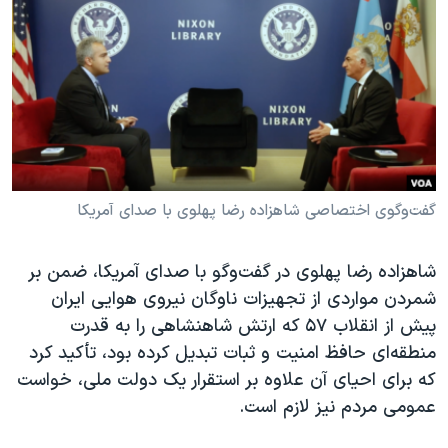
دنبال کنید
مستندها
فرهنگ و زندگی
حقوق شهروندی
انتخابات ریاست جمهوری آمریکا ۲۰۲۴
اقتصادی
حمله جمهوری اسلامی به اسرائیل
رمز مهسا
علم و فناوری
زبانهای مختلف
اسرائیل در جنگ
ورزش زنان در ایران
گالری عکس
اعتراضات زن، زندگی، آزادی
گفت‌وگوی اختصاصی شاهزاده رضا پهلوی با صدای آمریکا
آرشیو پخش زنده
مجموعه مستندهای دادخواهی
شاهزاده رضا پهلوی در گفت‌وگو با صدای آمریکا، ضمن بر
تریبونال مردمی آبان ۹۸
شمردن مواردی از تجهیزات ناوگان نیروی هوایی ایران
دادگاه حمید نوری
پیش از انقلاب ۵۷ که ارتش شاهنشاهی را به قدرت
چهل سال گروگان‌گیری
منطقه‌ای حافظ امنیت و ثبات تبدیل کرده بود، تأکید کرد
که برای احیای آن علاوه بر استقرار یک دولت ملی، خواست
قانون شفافیت دارائی کادر رهبری ایران
عمومی مردم نیز لازم است.
اعتراضات مردمی آبان ۹۸