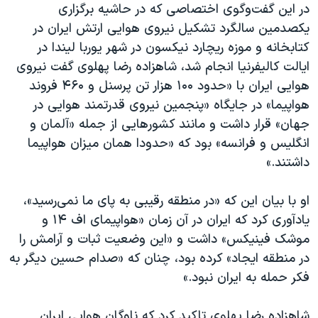
اسرائیل در جنگ
در این گفت‌وگوی اختصاصی که در حاشیه برگزاری
یکصدمین سالگرد تشکیل نیروی هوایی ارتش ایران در
نرگس محمدی برنده جایزه نوبل صلح
کتابخانه و موزه ریچارد نیکسون در شهر یوربا لیندا در
همایش محافظه‌کاران آمریکا «سی‌پک»
ایالت کالیفرنیا انجام شد، شاهزاده رضا پهلوی گفت نیروی
صفحه‌های ویژه
هوایی ایران با «حدود ۱۰۰ هزار تن پرسنل و ۴۶۰ فروند
هواپیما» در جایگاه «پنجمین نیروی قدرتمند هوایی در
سفر پرزیدنت ترامپ به چین
جهان» قرار داشت و مانند کشورهایی از جمله «آلمان و
انگلیس و فرانسه» بود که «حدودا همان میزان هواپیما
داشتند.»
او با بیان این که «در منطقه رقیبی به پای ما نمی‌رسید»،
یادآوری کرد که ایران در آن زمان «هواپیمای اف ۱۴ و
موشک فینیکس» داشت و «این وضعیت ثبات و آرامش را
در منطقه ایجاد» کرده بود، چنان که «صدام حسین دیگر به
فکر حمله به ایران نبود.»
شاهزاده رضا پهلوی تاکید کرد که ناوگان هوایی ایران