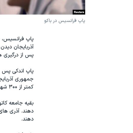
نرگس محمدی برنده جایزه نوبل صلح
همایش محافظه‌کاران آمریکا «سی‌پک»
پاپ فرانسیس در باکو
صفحه‌های ویژه
پاپ فرانسیس، ر
سفر پرزیدنت ترامپ به چین
آذربایجان دیدن 
پس از درگیری ه
پاپ اندکی پس از
جمهوری آذربایج
کمتر از ۳۰۰ شهروند آذری را در بر می گیرد.
بقیه جامعه کات
دهند. آذری های
دهند.