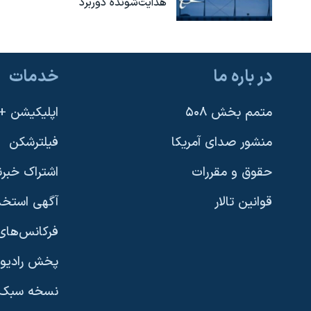
هدایت‌شونده دوربرد
در باره ما
خدمات
متمم بخش ۵۰۸
اپلیکیشن +VOA
منشور صدای آمریکا
فیلترشکن
حقوق و مقررات
اشتراک خبرن
قوانین تالار
آگهی استخد
فرکانس‌های 
پخش رادیو
یادگیری زبان انگلیسی
نسخه سبک 