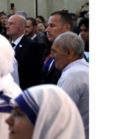
مستندها
فرهنگ و زندگی
حقوق شهروندی
انتخابات ریاست جمهوری آمریکا ۲۰۲۴
اقتصادی
حمله جمهوری اسلامی به اسرائیل
رمز مهسا
علم و فناوری
اسرائیل در جنگ
ورزش زنان در ایران
گالری عکس
اعتراضات زن، زندگی، آزادی
آرشیو پخش زنده
مجموعه مستندهای دادخواهی
تریبونال مردمی آبان ۹۸
دادگاه حمید نوری
چهل سال گروگان‌گیری
قانون شفافیت دارائی کادر رهبری ایران
اعتراضات مردمی آبان ۹۸
اسرائیل در جنگ