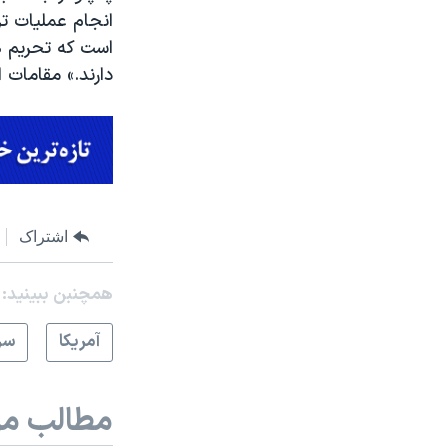
انجام عملیات تر
است که تحریم ها
دارند.» مقامات ا
اشتراک
همچنبن ببینید:
آمريکا
سر
مطالب مر