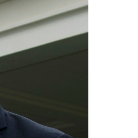
مستندها
فرهنگ و زندگی
حقوق شهروندی
انتخابات ریاست جمهوری آمریکا ۲۰۲۴
اقتصادی
حمله جمهوری اسلامی به اسرائیل
رمز مهسا
علم و فناوری
اسرائیل در جنگ
ورزش زنان در ایران
گالری عکس
اعتراضات زن، زندگی، آزادی
آرشیو پخش زنده
مجموعه مستندهای دادخواهی
تریبونال مردمی آبان ۹۸
دادگاه حمید نوری
چهل سال گروگان‌گیری
قانون شفافیت دارائی کادر رهبری ایران
اعتراضات مردمی آبان ۹۸
اسرائیل در جنگ