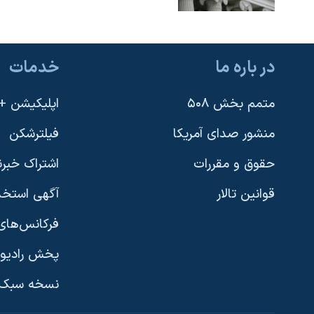
در باره ما
خدمات
متمم بخش ۵۰۸
اپلیکیشن +VOA
منشور صدای آمریکا
فیلترشکن
حقوق و مقررات
اشتراک خبرن
قوانین تالار
آگهی استخد
فرکانس‌های 
پخش رادیو
یادگیری زبان انگلیسی
نسخه سبک 