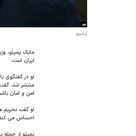
نرگس محمدی برنده جایزه نوبل صلح
همایش محافظه‌کاران آمریکا «سی‌پک»
صفحه‌های ویژه
آرشیو
سفر پرزیدنت ترامپ به چین
مایک پمپئو، وزیر
ایران است.
او در گفتگوی با
منتشر شد، گفت: 
امن و امان باشن
او گفت تحریم ها
احساس می کند
پمپئو از جمله ب