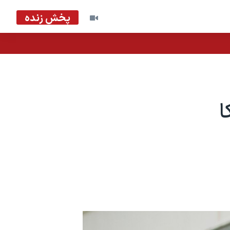
پخش زنده
ا