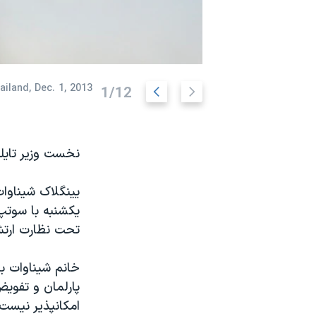
نرگس محمدی برنده جایزه نوبل صلح
همایش محافظه‌کاران آمریکا «سی‌پک»
صفحه‌های ویژه
اسلاید
اسلاید
iland, Dec. 1, 2013.
1/12
سفر پرزیدنت ترامپ به چین
قبلی
بعدی
نخست وزیر تایلن
یکشنبه با سوتپ
تحت نظارت ارتش
خانم شیناوات ب
پارلمان و تفوی
امکانپذیر نیست.