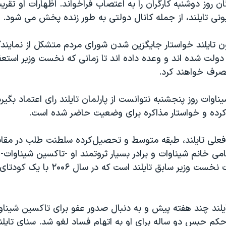
ن روز دوشنبه کارگران را به اعتصاب فراخواند. اظهارات او تقریب
یونی تایلند، از جمله کانال دولتی به طور زنده پخش می شود.
ون تایلند خواستار جایگزین شدن شورای مردم متشکل از نماین
ولت شده اند و وعده داده اند تا زمانی که نخست وزیر استعف
 تصرف خواهند کرد.
اوات روز پنجشنبه نتوانست از پارلمان تایلند رای اعتماد بگیرد. 
رده و خواستار مذاکره برای وضعیت حاضر شده است.
فعلی تایلند، طبقه متوسط و تحصیل‌کرده سلطنت طلب در مقاب
 خانم شیناوات و برادر بسیار ثروتمند او -تاکسین شیناوات- قر
تاکسین شیناوات نخست وزیر سابق تایلند است
یلند چند هفته پیش و به دنبال صدور عفو برای تاکسین شیناوا
کم حبس دو ساله برای او به اتهام فساد لغو شد. سنای تایلند