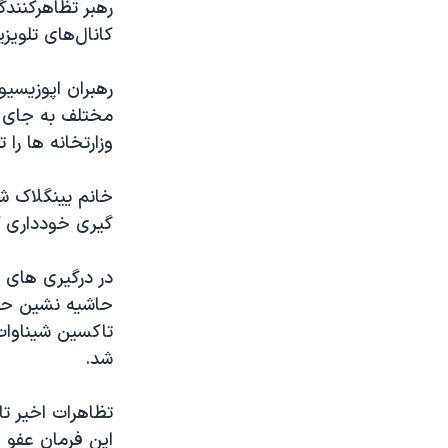
رهبر تظاهرکنندگا
کانال‌های تلویز
رهبران اپوزیسی
مختلف به جای د
وزارتخانه ها را
خانم یینگلاک شین
گیری خودداری ک
در درگیری های 
حاشیه نشین حامی
شد.
تظاهرات اخیر تا
این فرمان عفو ح