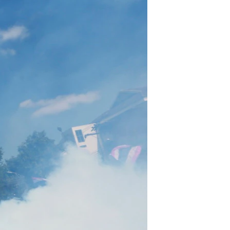
مستندها
فرهنگ و زندگی
حقوق شهروندی
انتخابات ریاست جمهوری آمریکا ۲۰۲۴
اقتصادی
حمله جمهوری اسلامی به اسرائیل
رمز مهسا
علم و فناوری
اسرائیل در جنگ
ورزش زنان در ایران
گالری عکس
اعتراضات زن، زندگی، آزادی
آرشیو پخش زنده
مجموعه مستندهای دادخواهی
تریبونال مردمی آبان ۹۸
دادگاه حمید نوری
چهل سال گروگان‌گیری
قانون شفافیت دارائی کادر رهبری ایران
اعتراضات مردمی آبان ۹۸
اسرائیل در جنگ