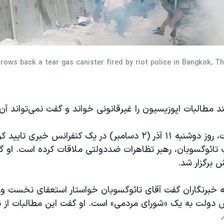
ows back a tear gas canister fired by riot police in Bangkok, Tha
د مطالبات اپوزیسیون را غیرقانونی خواند و گفت نمی‌تواند آن‌ه
یینگلاک شیناوات، روز دوشنبه ۱۱ آذر (۲ دسامبر) در یک کنفرانس خبری
 تائوگسوبان، رهبر تظاهرات ضددولتی ملاقات کرده است. او گ
 برگزار شد.
ه خبرنگاران گفت آقای تائوگسوبان خواستار استعفای نخست وزی
ض دولت به یک «شورای مردمی» است. او گفت این مطالبات از ن