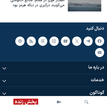
انفجار قوی در قشم؛ منابع حکومتی
می‌گویند درگیری در تنگه هرمز بود
دنبال کنید
در باره ما
خدمات
گوناگون
پخش زنده