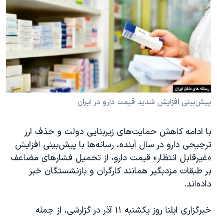
دنبال کنید
مستندها
فرهنگ و زندگی
حقوق شهروندی
انتخابات ریاست جمهوری آمریکا ۲۰۲۴
اقتصادی
حمله جمهوری اسلامی به اسرائیل
رمز مهسا
علم و فناوری
زبانهای مختلف
اسرائیل در جنگ
ورزش زنان در ایران
گالری عکس
اعتراضات زن، زندگی، آزادی
پیش‌بینی افزایش شدید قیمت دارو در ایران
آرشیو پخش زنده
مجموعه مستندهای دادخواهی
با ادامه کاهش حمایت‌های زیربنایی دولت و حذف ارز
تریبونال مردمی آبان ۹۸
ترجیحی دارو در سال آینده، رسانه‌ها با پیش‌بینی افزایش
دادگاه حمید نوری
«غیرقابل انتظار» قیمت دارو، از تحمیل فشارهای مضاعف
چهل سال گروگان‌گیری
بر طبقات مزدبگیر همانند کارگران و بازنشستگان خبر
داده‌اند.
قانون شفافیت دارائی کادر رهبری ایران
اعتراضات مردمی آبان ۹۸
خبرگزاری ایلنا روز یکشنبه ۱۱ آذر در گزارشی، از جمله