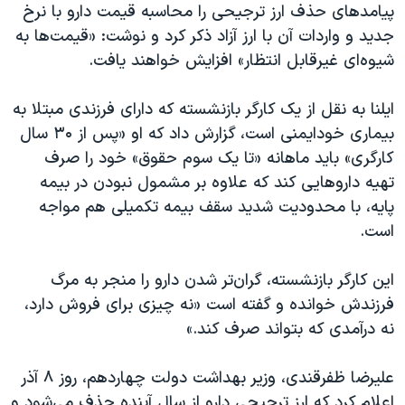
اسرائیل در جنگ
پیامدهای حذف ارز ترجیحی را محاسبه قیمت دارو با نرخ
جدید و واردات آن با ارز آزاد ذکر کرد و نوشت: «قیمت‌ها به
نرگس محمدی برنده جایزه نوبل صلح
شیوه‌ای غیرقابل انتظار» افزایش خواهند یافت.
همایش محافظه‌کاران آمریکا «سی‌پک»
صفحه‌های ویژه
ایلنا به نقل از یک کارگر بازنشسته که دارای فرزندی مبتلا به
بیماری خودایمنی است، گزارش داد که او «پس از ۳۰ سال
سفر پرزیدنت ترامپ به چین
کارگری» باید ماهانه «تا یک سوم حقوق» خود را صرف
تهیه داروهایی کند که علاوه بر مشمول نبودن در بیمه
پایه، با محدودیت شدید سقف بیمه تکمیلی هم مواجه
است.
این کارگر بازنشسته، گران‌تر شدن دارو را منجر به مرگ
فرزندش خوانده و گفته است «نه چیزی برای فروش دارد،
نه درآمدی که بتواند صرف کند.»
علیرضا ظفرقندی، وزیر بهداشت دولت چهاردهم، روز ۸ آذر
اعلام کرد که ارز ترجیحی دارو از سال آینده حذف می‌شود و