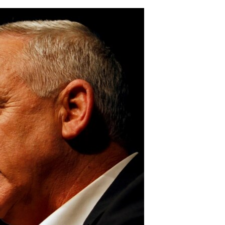
مستندها
فرهنگ و زندگی
حقوق شهروندی
انتخابات ریاست جمهوری آمریکا ۲۰۲۴
اقتصادی
حمله جمهوری اسلامی به اسرائیل
رمز مهسا
علم و فناوری
اسرائیل در جنگ
ورزش زنان در ایران
گالری عکس
اعتراضات زن، زندگی، آزادی
آرشیو پخش زنده
مجموعه مستندهای دادخواهی
تریبونال مردمی آبان ۹۸
دادگاه حمید نوری
چهل سال گروگان‌گیری
قانون شفافیت دارائی کادر رهبری ایران
اعتراضات مردمی آبان ۹۸
اسرائیل در جنگ