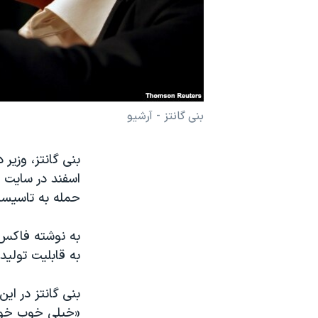
نرگس محمدی برنده جایزه نوبل صلح
همایش محافظه‌کاران آمریکا «سی‌پک»
صفحه‌های ویژه
سفر پرزیدنت ترامپ به چین
بنی گانتز - آرشیو
اسفند در سایت 
حمله به تاسیسا
به نوشته فاکس ن
به قابلیت تولی
بنی گانتز در ای
«خیلی خوب خواه