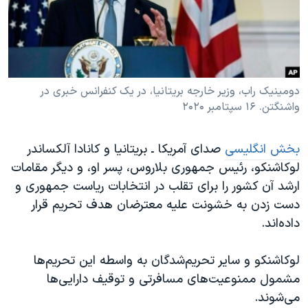
دنبال کنید
مستندها
فرهنگ و زندگی
حقوق شهروندی
انتخابات ریاست جمهوری آمریکا ۲۰۲۴
اقتصادی
حمله جمهوری اسلامی به اسرائیل
رمز مهسا
علم و فناوری
دومینیک راب، وزیر خارجه بریتانیا، در یک کنفرانس خبری در
زبانهای مختلف
واشنگتن. ۱۶ سپتامبر ۲۰۲۰
اسرائیل در جنگ
ورزش زنان در ایران
گالری عکس
اعتراضات زن، زندگی، آزادی
بخش انگلیسی
صدای آمریکا ـ بریتانیا و کانادا آلکساندر
آرشیو پخش زنده
مجموعه مستندهای دادخواهی
لوکاشنکو، رئیس جمهوری بلاروس، پسر او، و دیگر مقامات
ارشد آن کشور را برای تقلب در انتخابات ریاست جمهوری و
تریبونال مردمی آبان ۹۸
دست زدن به خشونت علیه معترضان هدف تحریم قرار
دادگاه حمید نوری
داده‌اند.
چهل سال گروگان‌گیری
لوکاشنکو و سایر تحریم‌شدگان به واسطه این تحریم‌ها
قانون شفافیت دارائی کادر رهبری ایران
مشمول ممنوعیت‌های مسافرتی و توقیف دارایی‌ها
اعتراضات مردمی آبان ۹۸
می‌شوند.