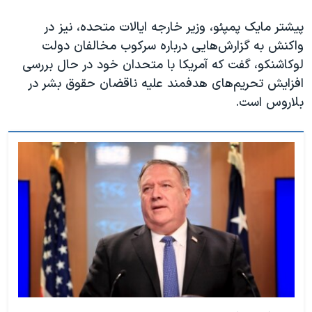
اسرائیل در جنگ
پیشتر مایک پمپئو، وزیر خارجه ایالات متحده، نیز در
نرگس محمدی برنده جایزه نوبل صلح
واکنش به گزارش‌هایی درباره سرکوب مخالفان دولت
همایش محافظه‌کاران آمریکا «سی‌پک»
لوکاشنکو، گفت که آمریکا با متحدان خود در حال بررسی
صفحه‌های ویژه
افزایش تحریم‌های هدفمند علیه ناقضان حقوق بشر در
بلاروس است.
سفر پرزیدنت ترامپ به چین