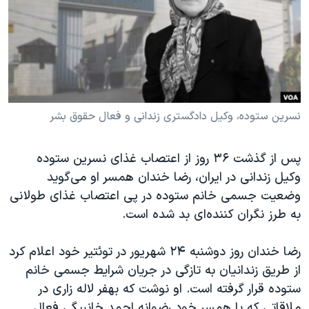
دنبال کنید
مستندها
فرهنگ و زندگی
حقوق شهروندی
انتخابات ریاست جمهوری آمریکا ۲۰۲۴
اقتصادی
حمله جمهوری اسلامی به اسرائیل
رمز مهسا
علم و فناوری
زبانهای مختلف
اسرائیل در جنگ
ورزش زنان در ایران
نسرین ستوده،‌ وکیل دادگستری زندانی و فعال حقوق بشر
گالری عکس
اعتراضات زن، زندگی، آزادی
پس از گذشت ۳۶ روز از اعتصاب غذای نسرین ستوده
آرشیو پخش زنده
مجموعه مستندهای دادخواهی
وکیل زندانی در ایران، رضا خندان همسر او می‌گوید
تریبونال مردمی آبان ۹۸
وضعیت جسمی خانم ستوده در پی اعتصاب غذای طولانی
به طرز نگران کننده‌ای بد شده است.
دادگاه حمید نوری
چهل سال گروگان‌گیری
رضا خندان روز دوشنبه ۲۴ شهریور در توئتیر خود اعلام کرد
قانون شفافیت دارائی کادر رهبری ایران
از طریق زندانیان به تازگی در جریان شرایط جسمی خانم
ستوده قرار گرفته است. او نوشت که بهفر لاله زاری در
اعتراضات مردمی آبان ۹۸
ملاقاتی که با همسر خود رضوانه احمد خانبیگی فعال