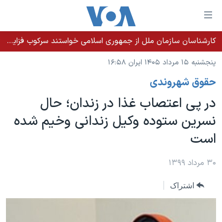
ینکهای
ابل
سترسی
کارشناسان سازمان ملل از جمهوری اسلامی خواستند سرکوب فزاینده اقلیت‌های قومی را متوقف کند
خانه
هش
پنجشنبه ۱۵ مرداد ۱۴۰۵ ایران ۱۶:۵۸
نسخه سبک وب‌سایت
ه
حقوق شهروندی
حتوای
موضوع ها
صلی
در پی اعتصاب غذا در زندان؛ حال
برنامه های تلویزیونی
ایران
هش
نسرین ستوده وکیل زندانی وخیم شده
جدول برنامه ها
ه
آمریکا
است
فحه
صفحه‌های ویژه
جهان
صلی
فرکانس‌های صدای آمریکا
ورزشی
جام جهانی ۲۰۲۶
۳۰ مرداد ۱۳۹۹
هش
پخش رادیویی
ه
گزیده‌ها
عملیات خشم حماسی
اشتراک
ستجو
۲۵۰سالگی آمریکا
ویژه برنامه‌ها
یادگیری زبان انگلیسی
ویدیوها
بایگانی برنامه‌های تلویزیونی