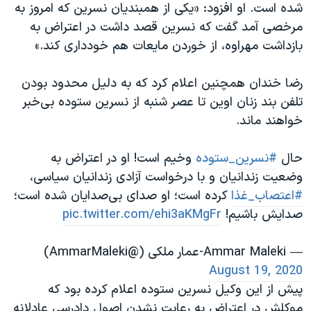
اسرائیل در جنگ
شده است. او افزود: «یکی از همبندیان نسرین که امروز به
مرخصی آمد گفت که نسرین قصد داشت در اعتراض به
نرگس محمدی برنده جایزه نوبل صلح
بازداشت مهراوه، از خوردن مایعات هم خودداری کند.»
همایش محافظه‌کاران آمریکا «سی‌پک»
صفحه‌های ویژه
رضا خندان همچنین اعلام کرد که به دلیل محدود بودن
تلفن بند زنان اوین تا عصر شنبه از نسرین ستوده بی‌خبر
سفر پرزیدنت ترامپ به چین
خواهند ماند.
حال
#نسرین_ستوده
وخیم است! او در اعتراض به
وضعیت زندانیان و با درخواست آزادی زندانیان سیاسی،
#اعتصاب_غذا
کرده است؛ او صدای بی‌صدایان شده است؛
صدایش باشیم!
pic.twitter.com/ehi3aKMgFr
— Ammar Maleki-عمار ملکی (@AmmarMaleki)
August 19, 2020
پیش از این وکیل نسرین ستوده اعلام کرده بود که
موکلش در اعتراض به رعایت نشدن اصول دادرسی عادلانه