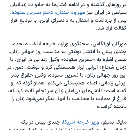
در روزهای گذشته و در ادامه فشارها به خانواده زندانیان
سیاسی در ایران نیز
مهراوه خندان، دختر نسرین ستوده
،
پس از بازداشت و انتقال به دادسرای اوین، با تودیع قرار
کفالت آزاد شد.
مورگان اورتگاس، سخنگوی وزارت خارجه ایالات متحده،
چندی پیش با انتشار توئیتی به مناسبت روز جهانی زنان،
ضمن اشاره به «نسرین ستوده» وکیل زندانی در ایران،‌ با
«زنان شجاع» ایرانی ابراز همبستگی کرد و نوشت: «من، در
این روز جهانی زنان، با نسرین ستوده، وکیل حقوق بشر
ایرانی زندانی، اعلام همبستگی می‌کنم. همان‌گونه که او
گفته است: تلاش‌های بی‌امان زنان سرانجام ثابت کرد که،
فارغ از حمایت یا مخالفت با آنها، دیگر نمی‌شود زنان را
نادیده گرفت.»
مایک پمپئو،
وزیر خارجه آمریکا
، چندی پیش در یک