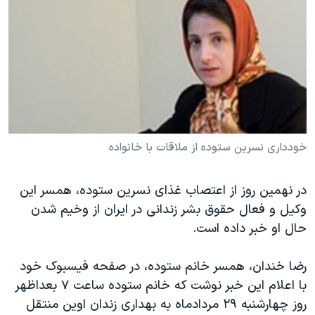
دنبال کنید
مستندها
فرهنگ و زندگی
حقوق شهروندی
انتخابات ریاست جمهوری آمریکا ۲۰۲۴
اقتصادی
حمله جمهوری اسلامی به اسرائیل
رمز مهسا
علم و فناوری
زبانهای مختلف
اسرائیل در جنگ
ورزش زنان در ایران
گالری عکس
اعتراضات زن، زندگی، آزادی
خودداری نسرین ستوده از ملاقات با خانواده
آرشیو پخش زنده
مجموعه مستندهای دادخواهی
در نهمین روز از اعتصاب غذای نسرین ستوده، همسر این
تریبونال مردمی آبان ۹۸
وکیل و فعال حقوق بشر زندانی در ایران از وخیم شدن
دادگاه حمید نوری
حال او خبر داده است.
چهل سال گروگان‌گیری
رضا خندان، همسر خانم ستوده، در صفحه فیسبوک خود
قانون شفافیت دارائی کادر رهبری ایران
با اعلام این خبر نوشت که خانم ستوده ساعت ۷ بعداظهر
اعتراضات مردمی آبان ۹۸
روز چهارشنبه ۲۹ مردادماه به بهداری زندان اوین منتقل