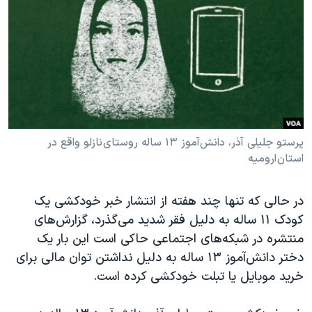
دنبال کنید
مستندها
فرهنگ و زندگی
حقوق شهروندی
انتخابات ریاست جمهوری آمریکا ۲۰۲۴
اقتصادی
حمله جمهوری اسلامی به اسرائیل
رمز مهسا
علم و فناوری
زبانهای مختلف
اسرائیل در جنگ
ورزش زنان در ایران
گالری عکس
اعتراضات زن، زندگی، آزادی
پرستو جلیلی آذر، دانش‌آموز ۱۳ ساله روستای نازلو واقع در
استان ارومیه
آرشیو پخش زنده
مجموعه مستندهای دادخواهی
تریبونال مردمی آبان ۹۸
در حالی که تنها چند هفته از انتشار خبر خودکشی یک
دادگاه حمید نوری
کودک ۱۱ ساله به دلیل فقر شدید می‌گذرد، گزارش‌های
منتشره در شبکه‌های اجتماعی حاکی است این بار یک
چهل سال گروگان‌گیری
دختر دانش‌آموز ۱۳ ساله به دلیل نداشتن توان مالی برای
قانون شفافیت دارائی کادر رهبری ایران
خرید موبایل یا تبلت خودکشی کرده است.
اعتراضات مردمی آبان ۹۸