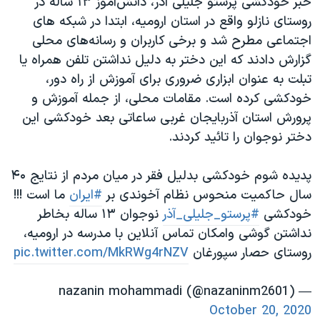
خبر خودکشی پرستو جلیلی آذر، دانش‌آموز ۱۳ ساله در
اسرائیل در جنگ
روستای نازلو واقع در استان ارومیه، ابتدا در شبکه های
نرگس محمدی برنده جایزه نوبل صلح
اجتماعی مطرح شد و برخی کاربران و رسانه‌های محلی
همایش محافظه‌کاران آمریکا «سی‌پک»
گزارش دادند که این دختر به دلیل نداشتن تلفن همراه یا
تبلت به عنوان ابزاری ضروری برای آموزش از راه دور،
صفحه‌های ویژه
خودکشی کرده است. مقامات محلی، از جمله آموزش و
سفر پرزیدنت ترامپ به چین
پرورش استان آذربایجان غربی ساعاتی بعد خودکشی این
دختر نوجوان را تائید کردند.
پدیده شوم خودکشی بدلیل فقر در میان مردم از نتایج ۴۰
سال حاکمیت منحوس نظام آخوندی بر
#ایران
ما است !!!
خودکشی
#پرستو_جلیلی_آذر
نوجوان ۱۳ ساله بخاطر
نداشتن گوشی وامکان تماس آنلاین با مدرسه در ارومیه،
روستای حصار سپورغان
pic.twitter.com/MkRWg4rNZV
— nazanin mohammadi (@nazaninm2601)
October 20, 2020