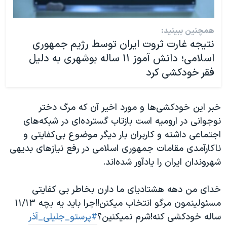
همچنین ببینید:
نتیجه غارت ثروت ایران توسط رژیم جمهوری
اسلامی؛ دانش آموز ۱۱ ساله بوشهری به دلیل
فقر خودکشی کرد
خبر این خودکشی‌ها و مورد اخیر آن که مرگ دختر
نوجوانی در ارومیه است بازتاب گسترده‌ای در شبکه‌های
اجتماعی داشته و کاربران بار دیگر موضوع بی‌کفایتی و
ناکارآمدی مقامات جمهوری اسلامی در رفع نیازهای بدیهی
شهروندان ایران را یادآور شده‌اند.
خدای من دهه هشتادیای ما دارن بخاطر بی کفایتی
مسئولینمون مرگو انتخاب میکنن!!چرا باید یه بچه ۱۱/۱۳
ساله خودکشی کنه!شرم نمیکنین؟
#پرستو_جلیلی_آذر