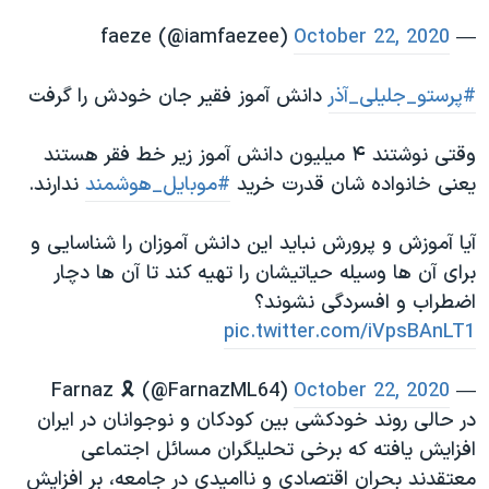
October 22, 2020
— faeze (@iamfaezee)
#پرستو_جلیلی_آذر
دانش آموز فقیر جان خودش را گرفت
وقتی نوشتند ۴ میلیون دانش آموز زیر خط فقر هستند
یعنی خانواده شان قدرت خرید
#موبایل_هوشمند
ندارند.
آیا آموزش و پرورش نباید این دانش آموزان را شناسایی و
برای آن ها وسیله حیاتیشان را تهیه کند تا آن ها دچار
اضطراب و افسردگی نشوند؟
pic.twitter.com/iVpsBAnLT1
October 22, 2020
— Farnaz 🎗 (@FarnazML64)
در حالی روند خودکشی بین کودکان و نوجوانان در ایران
افزایش یافته که برخی تحلیلگران مسائل اجتماعی
معتقدند بحران اقتصادی و ناامیدی در جامعه، بر افزایش