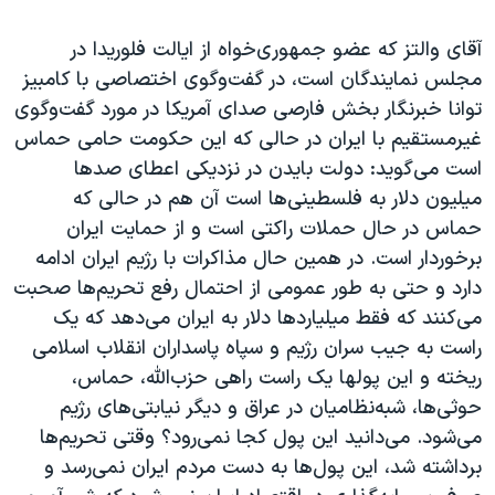
اسرائیل در جنگ
نرگس محمدی برنده جایزه نوبل صلح
آقای والتز که عضو جمهوری‌خواه از ایالت فلوریدا در
مجلس نمایندگان است، در گفت‌وگوی اختصاصی با کامبیز
همایش محافظه‌کاران آمریکا «سی‌پک»
توانا خبرنگار بخش فارصی صدای آمریکا در مورد گفت‌وگوی
صفحه‌های ویژه
غیرمستقیم با ایران در حالی که این حکومت حامی حماس
سفر پرزیدنت ترامپ به چین
است می‌گوید: دولت بایدن در نزدیکی اعطای صدها
میلیون دلار به فلسطینی‌ها است آن هم در حالی که
حماس در حال حملات راکتی است و از حمایت ایران
برخوردار است. در همین حال مذاکرات با رژیم ایران ادامه
دارد و حتی به طور عمومی از احتمال رفع تحریم‌ها صحبت
می‌کنند که فقط میلیاردها دلار به ایران می‌دهد که یک
راست به جیب سران رژیم و سپاه پاسداران انقلاب اسلامی
ریخته و این پولها یک راست راهی حزب‌الله، حماس،
حوثی‌ها، شبه‌نظامیان در عراق و دیگر نیابتی‌های رژیم
می‌شود. می‌دانید این پول کجا نمی‌رود؟ وقتی تحریم‌ها
برداشته شد، این پول‌ها به دست مردم ایران نمی‌رسد و