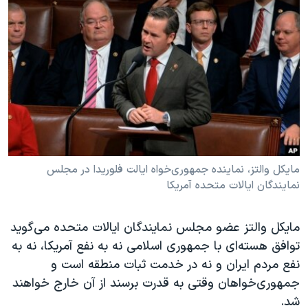
دنبال کنید
مستندها
فرهنگ و زندگی
حقوق شهروندی
انتخابات ریاست جمهوری آمریکا ۲۰۲۴
اقتصادی
حمله جمهوری اسلامی به اسرائیل
رمز مهسا
علم و فناوری
زبانهای مختلف
اسرائیل در جنگ
ورزش زنان در ایران
گالری عکس
اعتراضات زن، زندگی، آزادی
آرشیو پخش زنده
مجموعه مستندهای دادخواهی
مایکل والتز، نماینده جمهوری‌خواه ایالت فلوریدا در مجلس
نمایندگان ایالات متحده آمریکا
تریبونال مردمی آبان ۹۸
دادگاه حمید نوری
مایکل والتز عضو مجلس نمایندگان ایالات متحده می‌گوید
چهل سال گروگان‌گیری
توافق هسته‌ای با جمهوری اسلامی نه به نفع آمریکا، نه به
قانون شفافیت دارائی کادر رهبری ایران
نفع مردم ایران و نه در خدمت ثبات منطقه است و
جمهوری‌خواهان وقتی به قدرت برسند از آن خارج خواهند
اعتراضات مردمی آبان ۹۸
شد.