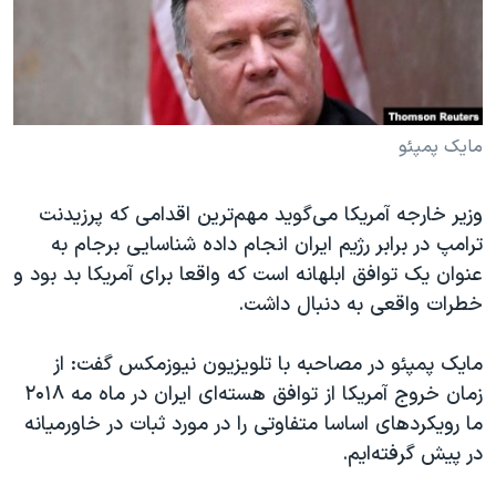
دنبال کنید
مستندها
فرهنگ و زندگی
حقوق شهروندی
انتخابات ریاست جمهوری آمریکا ۲۰۲۴
اقتصادی
حمله جمهوری اسلامی به اسرائیل
رمز مهسا
علم و فناوری
مایک پمپئو
زبانهای مختلف
اسرائیل در جنگ
ورزش زنان در ایران
وزیر خارجه آمریکا می‌گوید مهم‌ترین اقدامی که پرزیدنت
گالری عکس
اعتراضات زن، زندگی، آزادی
ترامپ در برابر رژیم ایران انجام داده شناسایی برجام به
آرشیو پخش زنده
مجموعه مستندهای دادخواهی
عنوان یک توافق ابلهانه است که واقعا برای آمریکا بد بود و
خطرات واقعی به دنبال داشت.
تریبونال مردمی آبان ۹۸
دادگاه حمید نوری
مایک پمپئو در مصاحبه با تلویزیون نیوزمکس گفت: از
چهل سال گروگان‌گیری
زمان خروج آمریکا از توافق هسته‌ای ایران در ماه مه ۲۰۱۸
ما رویکردهای اساسا متفاوتی را در مورد ثبات در خاورمیانه
قانون شفافیت دارائی کادر رهبری ایران
در پیش گرفته‌ایم.
اعتراضات مردمی آبان ۹۸