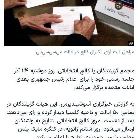
دنبال کنید
مستندها
فرهنگ و زندگی
حقوق شهروندی
انتخابات ریاست جمهوری آمریکا ۲۰۲۴
اقتصادی
حمله جمهوری اسلامی به اسرائیل
رمز مهسا
علم و فناوری
زبانهای مختلف
اسرائیل در جنگ
ورزش زنان در ایران
مراحل ثبت آرای الکترال کالج در ایالت می‌سی‌سی‌پی
گالری عکس
اعتراضات زن، زندگی، آزادی
مجمع گزینندگان یا کالج انتخاباتی، روز دوشنبه ۲۴ آذر
آرشیو پخش زنده
مجموعه مستندهای دادخواهی
جلسه رسمی خود را برای اعلام رئیس جمهوری بعدی
تریبونال مردمی آبان ۹۸
ایالات متحده برگزار می‌کند.
دادگاه حمید نوری
به گزارش خبرگزاری آسوشیتدپرس، این هیات گزینندگان در
چهل سال گروگان‌گیری
تمامی ۵۰ ایالت و ناحیه کلمبیا دیدار کرده و رای می‌دهند.
قانون شفافیت دارائی کادر رهبری ایران
بعد از نشست امروز کالج انتخاباتی، نتایج به واشنگتن
ارسال می‌شود. روز ششم ژانویه، در کنگره مایک پنس
اعتراضات مردمی آبان ۹۸
معاون رئیس جمهوری نتایج را اعلام می‌کند.