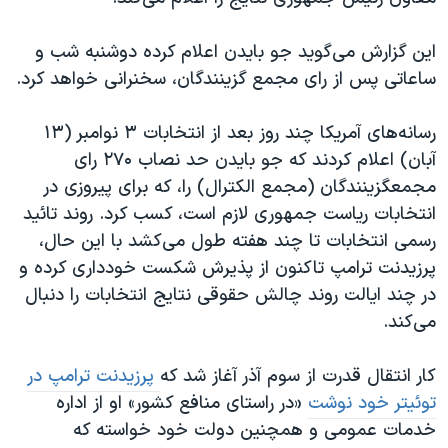
اسرائیل در جنگ
نرگس محمدی برنده جایزه نوبل صلح
این گزارش می‌گوید جو بایدن اعلام کرده دوشنبه شب و
ساعاتی پس از رای مجمع گزینندگان، سخنرانی خواهد کرد.
همایش محافظه‌کاران آمریکا «سی‌پک»
صفحه‌های ویژه
رسانه‌های آمریکا چند روز بعد از انتخابات ۳ نوامبر (۱۳
سفر پرزیدنت ترامپ به چین
آبان) اعلام کردند که جو بایدن حد نصاب ۲۷۰ رای
مجمعگزینندگان (مجمع الکترال) را،‌ که برای پیروزی در
انتخابات ریاست جمهوری لازم است، کسب کرد. روند تائید
رسمی انتخابات تا چند هفته طول می‌کشد با این حال،
پرزیدنت ترامپ تاکنون از پذیرش شکست خودداری کرده و
در چند ایالت روند چالش حقوقی نتایج انتخابات را دنبال
می‌کند.
کار انتقال قدرت از سوم آذر آغاز شد که
پرزیدنت ترامپ در
توئیتر خود نوشت
«در راستای منافع کشور» او از اداره
خدمات عمومی و همچنین دولت خود خواسته که