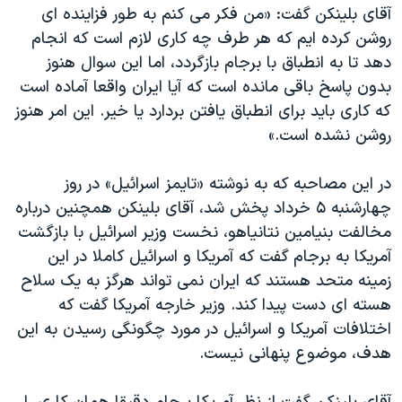
اسرائیل در جنگ
آقای بلینکن گفت: «من فکر می کنم به طور فزاینده ای
روشن کرده ایم که هر طرف چه کاری لازم است که انجام
نرگس محمدی برنده جایزه نوبل صلح
دهد تا به انطباق با برجام بازگردد، اما این سوال هنوز
همایش محافظه‌کاران آمریکا «سی‌پک»
بدون پاسخ باقی مانده است که آیا ایران واقعا آماده است
صفحه‌های ویژه
که کاری باید برای انطباق یافتن بردارد یا خیر. این امر هنوز
روشن نشده است.»
سفر پرزیدنت ترامپ به چین
در این مصاحبه که به نوشته «تایمز اسرائيل» در روز
چهارشنبه ۵ خرداد پخش شد، آقای بلینکن همچنین درباره
مخالفت بنیامین نتانیاهو، نخست وزیر اسرائيل با بازگشت
آمریکا به برجام گفت که آمریکا و اسرائيل کاملا در این
زمینه متحد هستند که ایران نمی تواند هرگز به یک سلاح
هسته ای دست پیدا کند. وزیر خارجه آمریکا گفت که
اختلافات آمریکا و اسرائيل در مورد چگونگی رسیدن به این
هدف، موضوع پنهانی نیست.