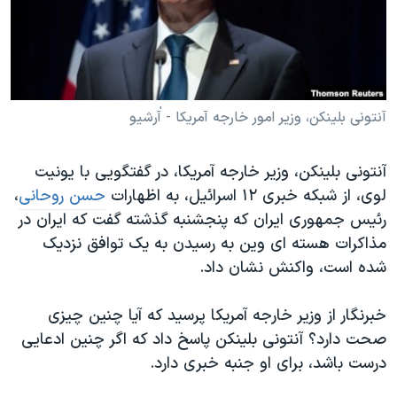
دنبال کنید
مستندها
فرهنگ و زندگی
حقوق شهروندی
انتخابات ریاست جمهوری آمریکا ۲۰۲۴
اقتصادی
حمله جمهوری اسلامی به اسرائیل
رمز مهسا
علم و فناوری
آنتونی بلینکن، وزیر امور خارجه آمریکا - آٰرشیو
زبانهای مختلف
اسرائیل در جنگ
ورزش زنان در ایران
آنتونی بلینکن، وزیر خارجه آمریکا، در گفتگویی با یونیت
گالری عکس
اعتراضات زن، زندگی، آزادی
لوی، از شبکه خبری ۱۲ اسرائيل، به اظهارات
حسن روحانی
،
آرشیو پخش زنده
مجموعه مستندهای دادخواهی
رئیس جمهوری ایران که پنجشنبه گذشته گفت که ایران در
مذاکرات هسته ای وین به رسیدن به یک توافق نزدیک
تریبونال مردمی آبان ۹۸
شده است، واکنش نشان داد.
دادگاه حمید نوری
چهل سال گروگان‌گیری
خبرنگار از وزیر خارجه آمریکا پرسید که آیا چنین چیزی
صحت دارد؟ آنتونی بلینکن پاسخ داد که اگر چنین ادعایی
قانون شفافیت دارائی کادر رهبری ایران
درست باشد، برای او جنبه خبری دارد.
اعتراضات مردمی آبان ۹۸