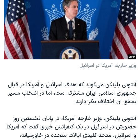
دنبال کنید
مستندها
فرهنگ و زندگی
حقوق شهروندی
انتخابات ریاست جمهوری آمریکا ۲۰۲۴
اقتصادی
حمله جمهوری اسلامی به اسرائیل
رمز مهسا
علم و فناوری
زبانهای مختلف
اسرائیل در جنگ
ورزش زنان در ایران
گالری عکس
اعتراضات زن، زندگی، آزادی
وزیر خارجه آمریکا در اسرائیل
آرشیو پخش زنده
مجموعه مستندهای دادخواهی
آنتونی بلینکن می‌گوید که هدف اسرائیل و آمریکا در قبال
تریبونال مردمی آبان ۹۸
جمهوری اسلامی ایران مشترک است، اما در انتخاب مسیر
دادگاه حمید نوری
تحقق آن اختلاف نظر دارند.
چهل سال گروگان‌گیری
آنتونی بلینکن، وزیر خارجه آمریکا، در پایان نخستین روز
قانون شفافیت دارائی کادر رهبری ایران
حضورش در اسرائیل در یک کنفرانس خبری گفت که آمریکا
اعتراضات مردمی آبان ۹۸
و اسرائیل، متحد کلیدی‌ ایالات متحده در خاورمیانه،