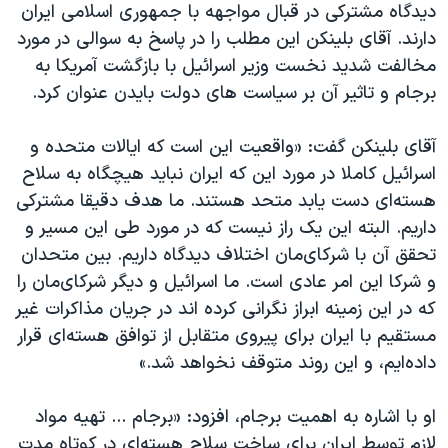
اسرائیل در جنگ
دیدگاه مشترکی در قبال مواجهه با جمهوری اسلامی ایران
دارند. آقای بلینکن این مطلب را در پاسخ به سوالی در مورد
نرگس محمدی برنده جایزه نوبل صلح
مخالفت شدید نخست وزیر اسرائیل با بازگشت آمریکا به
همایش محافظه‌کاران آمریکا «سی‌پک»
برجام و تاثیر آن بر سیاست های دولت بایدن عنوان کرد.
صفحه‌های ویژه
آقای بلینکن گفت: «واقعیت این است که ایالات متحده و
سفر پرزیدنت ترامپ به چین
اسرائیل کاملا در مورد این که ایران نباید هیچگاه به سلاح
هسته‌ای دست یابد متحد هستند. ما هدف دقیقا مشترکی
داریم. البته این یک راز نیست که در مورد طی این مسیر و
تحقق آن با شرکای‌مان اختلاف دیدگاه داریم. بین متحدان
و شرکا این امر عادی است. ما اسرائیل و دیگر شرکای‌مان را
که در این زمینه ابراز نگرانی کرده اند در جریان مذاکرات غیر
مستقیم با ایران برای پیروی متقابل از توافق هسته‌ای قرار
داده‌ایم، و این روند متوقف نخواهد شد.»
او با اشاره به اهمیت برجام، افزود: «برجام ... تهیه مواد
لازم توسط ایران برای ساخت سلاح هسته‌ای در کوتاه مدت