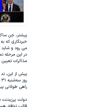
پیشتر، جن ساک
خبرنگاری که به 
می رود و شاید ب
در این مرحله ن
مذاکرات تعیین ک
پیش از این، ند
ر
راهی طولانی پی
دولت پرزیدنت ب
قالب توافق هسته