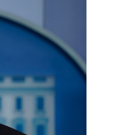
مستندها
فرهنگ و زندگی
حقوق شهروندی
انتخابات ریاست جمهوری آمریکا ۲۰۲۴
اقتصادی
حمله جمهوری اسلامی به اسرائیل
رمز مهسا
علم و فناوری
اسرائیل در جنگ
ورزش زنان در ایران
گالری عکس
اعتراضات زن، زندگی، آزادی
آرشیو پخش زنده
مجموعه مستندهای دادخواهی
تریبونال مردمی آبان ۹۸
دادگاه حمید نوری
چهل سال گروگان‌گیری
قانون شفافیت دارائی کادر رهبری ایران
اعتراضات مردمی آبان ۹۸
اسرائیل در جنگ