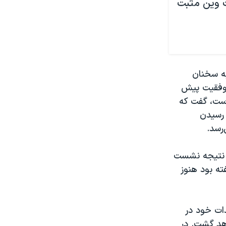
ت وین مثبت
ه سخنان
 موفقیت پیش
است، گفت که
 رسیدن
رسد.
ز نتیجه نشست
گفته بود هنوز
دات خود در
اهد گشت. در