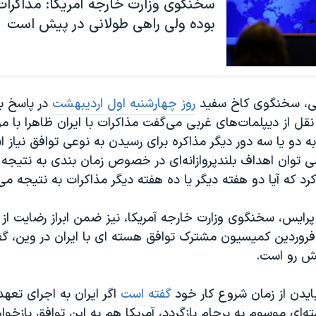
سخنگوی وزارت خارجه آمریکا: مذاکرا
بوده ولی راهی طولانی در پیش است
ی، سخنگوی کاخ سفید
روز چهارشنبه اول اردیبهشت
در پاسخ ب
نقل از دیپلمات‌های غربی می‌گفت مذاکرات با ایران ظاهرا با
ه دو یا سه دور دیگر مذاکره برای رسیدن به نوعی توافق نیاز 
می توان اهداف بلندپروازانه‌ای در خصوص زمان بندی به نتیجه
رد که آیا دو هفته دیگر یا ده هفته دیگر مذاکرات به نتیجه می‌
 پرایس، سخنگوی وزارت خارجه آمریکا، نیز ضمن ابراز رضایت ا
وز سه‌شنبه ۳۱ فروردین کمیسیون مشترک توافق هسته ای با ایران در وین، 
ش رو است.
ایدن از زمان شروع کار خود
گفته است
اگر ایران به اجرای تعه
‌ای موسوم به برجام بازگردد، آمریکا هم به این توافق بازخو