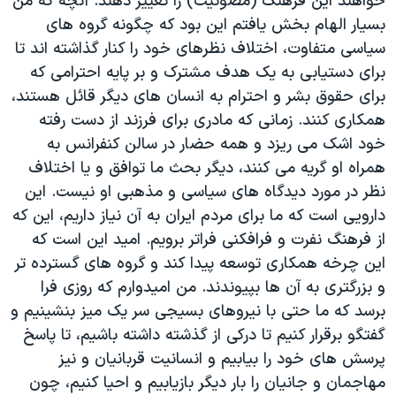
خواهند این فرهنگ (مصونیت) را تغییر دهند. آنچه که من
بسیار الهام بخش یافتم این بود که چگونه گروه های
سیاسی متفاوت، اختلاف نظرهای خود را کنار گذاشته اند تا
برای دستیابی به یک هدف مشترک و بر پایه احترامی که
برای حقوق بشر و احترام به انسان های دیگر قائل هستند،
همکاری کنند. زمانی که مادری برای فرزند از دست رفته
خود اشک می ریزد و همه حضار در سالن کنفرانس به
همراه او گریه می کنند، دیگر بحث ما توافق و یا اختلاف
نظر در مورد دیدگاه های سیاسی و مذهبی او نیست. این
دارویی است که ما برای مردم ایران به آن نیاز داریم، این که
از فرهنگ نفرت و فرافکنی فراتر برویم. امید این است که
این چرخه همکاری توسعه پیدا کند و گروه های گسترده تر
و بزرگتری به آن ها بپیوندند. من امیدوارم که روزی فرا
برسد که ما حتی با نیروهای بسیجی سر یک میز بنشینیم و
گفتگو برقرار کنیم تا درکی از گذشته داشته باشیم، تا پاسخ
پرسش های خود را بیابیم و انسانیت قربانیان و نیز
مهاجمان و جانیان را بار دیگر بازیابیم و احیا کنیم، چون