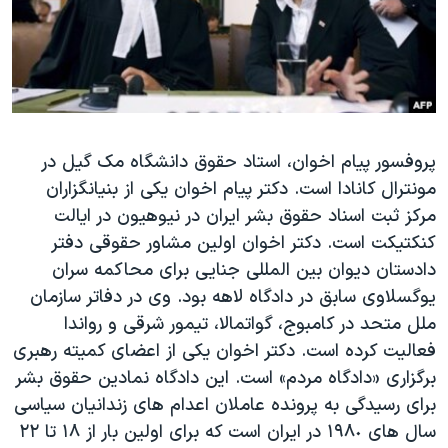
دنبال کنید
مستندها
فرهنگ و زندگی
حقوق شهروندی
انتخابات ریاست جمهوری آمریکا ۲۰۲۴
اقتصادی
حمله جمهوری اسلامی به اسرائیل
رمز مهسا
علم و فناوری
زبانهای مختلف
پروفسور پیام اخوان، استاد حقوق دانشگاه مک گیل در
اسرائیل در جنگ
ورزش زنان در ایران
مونترال کانادا است. دکتر پیام اخوان یکی از بنیانگزاران
گالری عکس
اعتراضات زن، زندگی، آزادی
مرکز ثبت اسناد حقوق بشر ایران در نیوهیون در ایالت
آرشیو پخش زنده
مجموعه مستندهای دادخواهی
کنکتیکت است. دکتر اخوان اولین مشاور حقوقی دفتر
دادستان دیوان بین المللی جنایی برای محاکمه سران
تریبونال مردمی آبان ۹۸
یوگسلاوی سابق در دادگاه لاهه بود. وی در دفاتر سازمان
دادگاه حمید نوری
ملل متحد در کامبوج، گواتمالا، تیمور شرقی و رواندا
چهل سال گروگان‌گیری
فعالیت کرده است. دکتر اخوان یکی از اعضای کمیته رهبری
برگزاری «دادگاه مردم» است. این دادگاه نمادین حقوق بشر
قانون شفافیت دارائی کادر رهبری ایران
برای رسیدگی به پرونده عاملان اعدام های زندانیان سیاسی
اعتراضات مردمی آبان ۹۸
سال های ١٩٨٠ در ایران است که برای اولین بار از ١٨ تا ٢٢