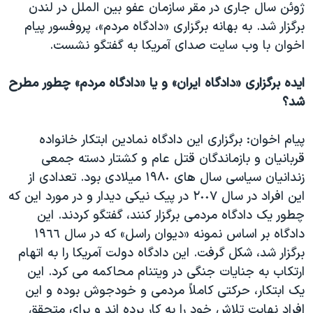
اسرائیل در جنگ
ژوئن سال جاری در مقر سازمان عفو بین الملل در لندن
برگزار شد. به بهانه برگزاری «دادگاه مردم»، پروفسور پیام
نرگس محمدی برنده جایزه نوبل صلح
اخوان با وب سایت صدای آمریکا به گفتگو نشست.
همایش محافظه‌کاران آمریکا «سی‌پک»
صفحه‌های ویژه
ایده برگزاری «دادگاه ایران» و یا «دادگاه مردم» چطور مطرح
شد؟
سفر پرزیدنت ترامپ به چین
پیام اخوان: برگزاری این دادگاه نمادین ابتکار خانواده
قربانیان و بازماندگان قتل عام و کشتار دسته جمعی
زندانیان سیاسی سال های ١٩٨٠ میلادی بود. تعدادی از
این افراد در سال ٢٠٠٧ در پیک نیکی دیدار و در مورد این که
چطور یک دادگاه مردمی برگزار کنند، گفتگو کردند. این
دادگاه بر اساس نمونه «دیوان راسل» که در سال ١٩٦٦
برگزار شد، شکل گرفت. این دادگاه دولت آمریکا را به اتهام
ارتکاب به جنایات جنگی در ویتنام محاکمه می کرد. این
یک ابتکار، حرکتی کاملاً مردمی و خودجوش بوده و این
افراد نهایت تلاش خود را به کار برده اند و برای متحقق