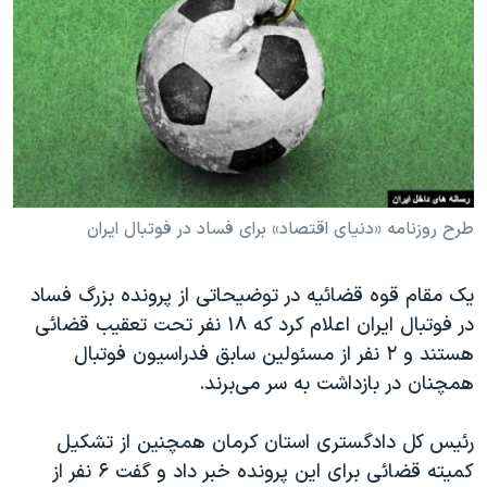
دنبال کنید
مستندها
فرهنگ و زندگی
حقوق شهروندی
انتخابات ریاست جمهوری آمریکا ۲۰۲۴
اقتصادی
حمله جمهوری اسلامی به اسرائیل
رمز مهسا
علم و فناوری
زبانهای مختلف
اسرائیل در جنگ
ورزش زنان در ایران
گالری عکس
اعتراضات زن، زندگی، آزادی
طرح روزنامه «دنیای اقتصاد» برای فساد در فوتبال ایران
آرشیو پخش زنده
مجموعه مستندهای دادخواهی
یک مقام قوه قضائیه در توضیحاتی از پرونده بزرگ فساد
تریبونال مردمی آبان ۹۸
در فوتبال ایران اعلام کرد که ۱۸ نفر تحت تعقیب قضائی
دادگاه حمید نوری
هستند و ۲ نفر از مسئولین سابق فدراسیون فوتبال
چهل سال گروگان‌گیری
همچنان در بازداشت به سر می‌برند.
قانون شفافیت دارائی کادر رهبری ایران
رئیس کل دادگستری استان کرمان همچنین از تشکیل
اعتراضات مردمی آبان ۹۸
کمیته قضائی برای این پرونده خبر داد و گفت ۶ نفر از