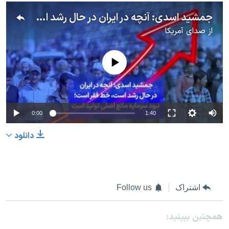
جمشید اسدی: آنچه در ایران در حال رشد است، خط فقر است؛ نبود سرمایه مانع اصلی تولید است
از
صدای آمریکا
No media source currently available
0:00
1:40
دانلود
اشتراک
Follow us
همچنبن ببینید: