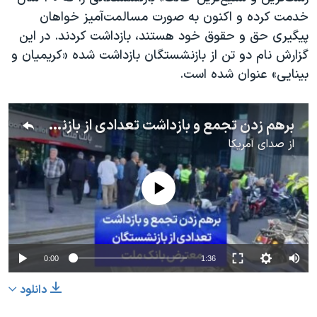
خدمت کرده و اکنون به صورت مسالمت‌آمیز خواهان
پیگیری حق و حقوق خود هستند، بازداشت کردند. در این
گزارش نام دو تن از بازنشستگان بازداشت شده «کریمیان و
بینایی» عنوان شده است.
برهم زدن تجمع و بازداشت تعدادی از بازنشستگان معترض بانک ملت
از
صدای آمریکا
No media source currently available
0:00
1:36
دانلود