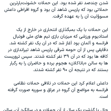
اسرائیل در جنگ
شدن چندصد نفر شده بود. این حملات خشونت‌بارترین
حملاتی بود که پاریس شاهد آن بود و گروه افراطی داعش
نرگس محمدی برنده جایزه نوبل صلح
مسوؤلیت آن را به عهده گرفت.
همایش محافظه‌کاران آمریکا «سی‌پک»
صفحه‌های ویژه
این حملات با یک بمبگذاری انتحاری در خارج از یک
استادیوم ورزشی که میزبان بازی تیم های ملی فوتبال
سفر پرزیدنت ترامپ به چین
فرانسه و آلمان بود آغاز شد که در آن یک نفر کشته شد.
دقایقی پس از آن حومه شرقی پاریس شاهد تیراندازی در
کافه ها بود که در آن ۳۹ نفر کشته شدند. سپس تروریست
ها به سالن «باتاکلان» هجوم برده و حاضران را به رگبار
بستند که در نتیجه آن ۹۰ نفر کشته شدند.
داعش اعلام کرد این حملات در تلافی حملات نظامی
فرانسه به مواضع آن گروه در عراق و سوریه صورت گرفته
است.
حال با گذشت یک سال از آن حملات و در سالگرد آن، سالن