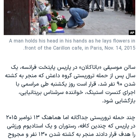
دنبال کنید
مستندها
فرهنگ و زندگی
حقوق شهروندی
انتخابات ریاست جمهوری آمریکا ۲۰۲۴
اقتصادی
حمله جمهوری اسلامی به اسرائیل
رمز مهسا
علم و فناوری
A man holds his head in his hands as he lays flowers in
زبانهای مختلف
front of the Carillon cafe, in Paris, Nov. 14, 2015.
اسرائیل در جنگ
ورزش زنان در ایران
گالری عکس
اعتراضات زن، زندگی، آزادی
سالن موسیقی «باتاکلان» در پاریس پایتخت فرانسه، یک
آرشیو پخش زنده
مجموعه مستندهای دادخواهی
سال پس از حمله تروریستی گروه داعش که منجر به کشته
شدن ۹۰ نفر شد، قرار است روز یکشنبه طی مراسمی با
تریبونال مردمی آبان ۹۸
اجرای کنسرت استینگ، خواننده سرشناس بریتانیایی،
دادگاه حمید نوری
بازگشایی شود.
چهل سال گروگان‌گیری
چند حمله تروریستی جداگانه اما هماهنگ ۱۳ نوامبر ۲۰۱۵
قانون شفافیت دارائی کادر رهبری ایران
در پاریس که چندین کافه، رستوران و یک استادیوم ورزشی
اعتراضات مردمی آبان ۹۸
را هدف قرار دادند منجر به کشته شدن ۱۳۰ نفر و مجروح