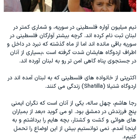
دنبال کنید
مستندها
فرهنگ و زندگی
حقوق شهروندی
انتخابات ریاست جمهوری آمریکا ۲۰۲۴
نیم میلیون آواره فلسطینی در سوریه، و شماری کمتر در
اقتصادی
حمله جمهوری اسلامی به اسرائیل
لبنان ثبت نام کرده اند. گرچه بیشتر آوارگان فلسطینی در
رمز مهسا
علم و فناوری
سوریه باقی مانده اند اما از ماه گذشته که نبرد در داخل و
زبانهای مختلف
اسرائیل در جنگ
ورزش زنان در ایران
اطراف اردوگاه هایشان شدت گرفته است ،بسیاری از آنان
در جستجوی پناه گاهی امن تر رو به لبنان آورده اند.
گالری عکس
اعتراضات زن، زندگی، آزادی
آرشیو پخش زنده
مجموعه مستندهای دادخواهی
اکثریتی از خانواده های فلسطینی که به لبنان آمده اند در
تریبونال مردمی آبان ۹۸
اردوگاه شتیلا (Shatilla) زندگی می کنند.
دادگاه حمید نوری
رجا هاشم، چهل ساله، یکی از آنان است که نگران ایمنی
چهل سال گروگان‌گیری
پنج فرزندش در دمشق بود. او می گوید «بعد از بمباران
قانون شفافیت دارائی کادر رهبری ایران
های هوائی و کشت و کشتار، بچه هایم را برداشتم و به
اینجا آمدم. نمی توانستیم بیش از این اوضاع را تحمل
اعتراضات مردمی آبان ۹۸
کنیم».