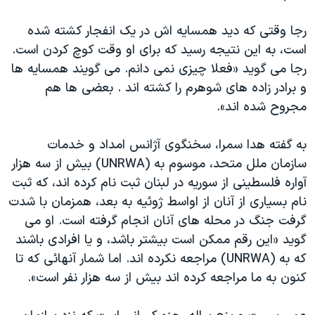
اسرائیل در جنگ
نرگس محمدی برنده جایزه نوبل صلح
رجا وقتی که دید همسایه اش در یک انفجار کشته شده
است، به این نتیجه رسید که برای او وقت کوچ کردن است.
همایش محافظه‌کاران آمریکا «سی‌پک»
رجا می گوید «فعلا چیزی نمی دانم. می گویند همسایه ها
صفحه‌های ویژه
و برادر زاده های شوهرم را کشته اند . بعضی ها هم
سفر پرزیدنت ترامپ به چین
مجروح شده اند».
به گفته هدا سمرا، سخنگوی آژانس امداد و خدمات
سازمان ملل متحد، موسوم به (UNRWA) بیش از سه هزار
آواره فلسطینی از سوریه در لبنان ثبت نام کرده اند، که ثبت
نام بسیاری از آنان از اواسط ژوئیه به بعد، همزمان با شدت
گرفت جنگ در محله های آنان انجام گرفته است. او می
گوید «این رقم ممکن است بیشتر باشد، و یا افرادی باشند
که به (UNRWA) مراجعه نکرده اند. اما شمار آنهائی که تا
کنون به ما مراجعه کرده اند بیش از سه هزار نفر است».