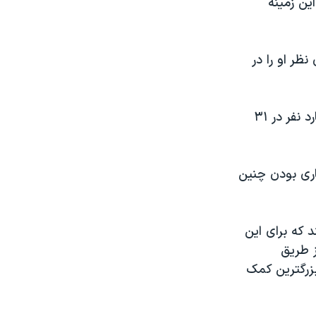
ین زمینه
ظر او را در
هرکسی که جانشین استولتنبرگ شود با چالش دلهره آور حفظ امنیت یک میلیارد نفر در ۳۱
اری بودن چنین
د که برای این
ز طریق
بزرگترین کمک