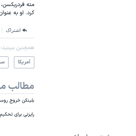
مته فردریکسن، 
کرد. او به عنوان
اشتراک
همچنبن ببینید:
آمريکا
سر
مطالب مر
بلینکن خروج روسیه
رایزنی برای تحکیم 