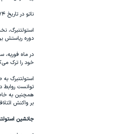
ناتو در تاریخ ۷۴ ساله خود دوره دشواری را بر سر تهاجم روسیه با اوکراین طی می‌کند.
دوره ریاستش بر
در ماه فوریه، س
خود را ترک می‌ک
استولتنبرگ به ط
توانست روابط دش
بر واکنش ائتلاف
جانشین استولت