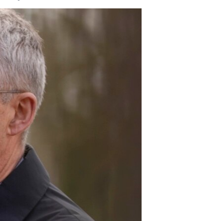
مستندها
فرهنگ و زندگی
حقوق شهروندی
انتخابات ریاست جمهوری آمریکا ۲۰۲۴
اقتصادی
حمله جمهوری اسلامی به اسرائیل
رمز مهسا
علم و فناوری
اسرائیل در جنگ
ورزش زنان در ایران
گالری عکس
اعتراضات زن، زندگی، آزادی
آرشیو پخش زنده
مجموعه مستندهای دادخواهی
تریبونال مردمی آبان ۹۸
دادگاه حمید نوری
چهل سال گروگان‌گیری
قانون شفافیت دارائی کادر رهبری ایران
اعتراضات مردمی آبان ۹۸
اسرائیل در جنگ