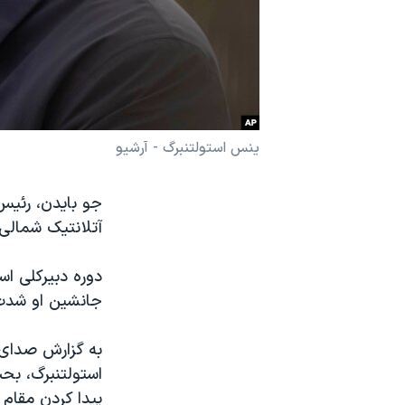
نرگس محمدی برنده جایزه نوبل صلح
همایش محافظه‌کاران آمریکا «سی‌پک»
صفحه‌های ویژه
سفر پرزیدنت ترامپ به چین
ینس استولتنبرگ - آرشیو
جو بایدن، رئیس‌
آتلانتیک شمالی، 
دوره دبیرکلی اس
جانشین او شدت
به گزارش صدای آ
استولتنبرگ، بح
پیدا کردن مقام