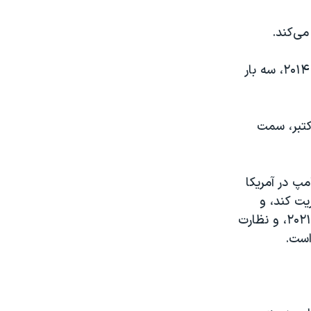
استولتنبرگ، نخست‌وزیر سابق نروژ، از زمان پذیرش سمت دبیرکلی ناتو در سال ۲۰۱۴، سه بار
کتبر، سمت
مپ در آمریکا
یت کند، و
همچنین به خاطر مدیرتش در دوران خروج نیروهای ناتو از افغانستان در اوت ۲۰۲۱، و نظارت
است.