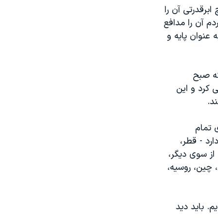
ابرقدرتی آن را
دم آن را مدافع
ه عنوان پایه و
که صبح
ی کرد و این
د.
 تمام
ارد - قطر،
از سوی دیگر،
، چین، روسیه،
م. باید دید