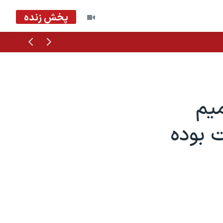
پخش زنده
قبلی
بعدی
یم
ت بوده