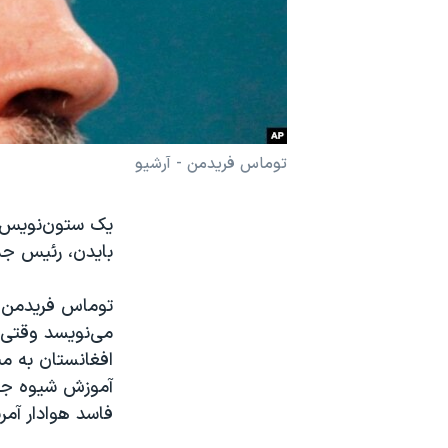
نرگس محمدی برنده جایزه نوبل صلح
همایش محافظه‌کاران آمریکا «سی‌پک»
صفحه‌های ویژه
سفر پرزیدنت ترامپ به چین
توماس فریدمن - آرشیو
یک ستون‌نویس ب
بایدن، رئیس جم
توماس فریدمن 
می‌نویسد وقتی م
افغانستان به من
آموزش شیوه جنگی
فاسد هوادار آمر