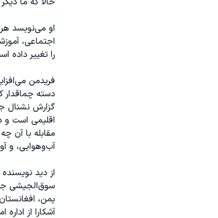
حالا که ما دیگر
او می‌نویسد هر 
اجتماعی، آموزش
را تغییر داده اس
فریدمن می‌افزای
دسته چماقدار کم‌
گزارش نشنال جئو
اقلیمی است و د
مقابله با آن چ
آب‌و‌هوایی، و آو
از دید نویسنده 
سوق‌الجیشی جهان
یمن، افغانستان،
آشکارا از اداره 