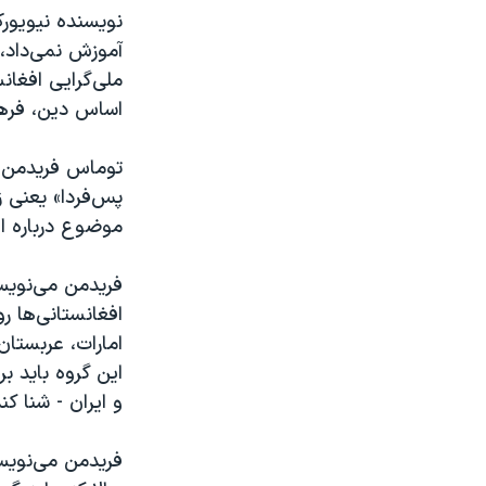
نویسنده نیویورک
آموزش نمی‌داد، 
ملی‌گرایی افغانس
اساس دین، فره
توماس فریدمن می
پس‌فردا» یعنی ز
موضوع درباره ا
فریدمن می‌نویسد
افغانستانی‌ها ر
امارات، عربستان
این گروه باید ب
و ایران - شنا کند
فریدمن می‌نویسد