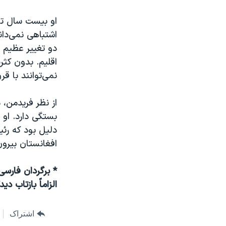
او بیست سال تلا
اشتباهی نمی‌دان
دو تغییر عظیم ا
اقلیم. بدون کثر
نمی‌توانند با ق
از نظر فریدمن، 
بستگی دارد. او 
دلیل بود که رئ
افغانستان بیرون
* برگردان فارسی
الزاماً بازتاب د
اشتراک