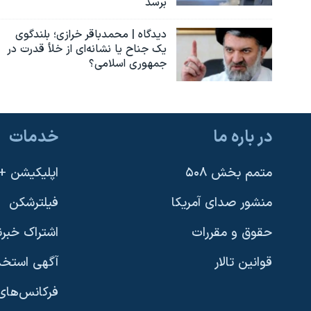
برسد
دیدگاه | محمدباقر خرازی؛ بلندگوی
یک جناح یا نشانه‌ای از خلأ قدرت در
جمهوری اسلامی؟
در باره ما
خدمات
متمم بخش ۵۰۸
اپلیکیشن +VOA
منشور صدای آمریکا
فیلترشکن
حقوق و مقررات
اشتراک خبرن
قوانین تالار
آگهی استخد
فرکانس‌های 