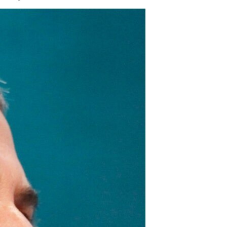
مستندها
فرهنگ و زندگی
حقوق شهروندی
انتخابات ریاست جمهوری آمریکا ۲۰۲۴
اقتصادی
حمله جمهوری اسلامی به اسرائیل
رمز مهسا
علم و فناوری
اسرائیل در جنگ
ورزش زنان در ایران
گالری عکس
اعتراضات زن، زندگی، آزادی
آرشیو پخش زنده
مجموعه مستندهای دادخواهی
تریبونال مردمی آبان ۹۸
دادگاه حمید نوری
چهل سال گروگان‌گیری
قانون شفافیت دارائی کادر رهبری ایران
اعتراضات مردمی آبان ۹۸
اسرائیل در جنگ