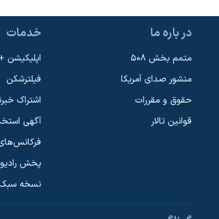
در باره ما
خدمات
متمم بخش ۵۰۸
اپلیکیشن +VOA
منشور صدای آمریکا
فیلترشکن
حقوق و مقررات
اشتراک خبرن
یادگیری زبان انگلیسی
قوانین تالار
آگهی استخد
دنبال کنید
فرکانس‌های 
پخش رادیو
نسخه سبک 
زبانهای مختلف