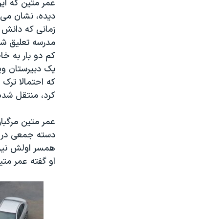
عمر متین که این 
دیده، نشان می د
زمانی که دانش آ
مدرسه تعلیق ش
کم دو بار به خا
یک دبیرستان وی
که احتمالا ترک
کرد، منتقل شده
عمر متین مرگبارت
دسته جمعی در آم
همسر اولش نیز 
او گفته عمر متین