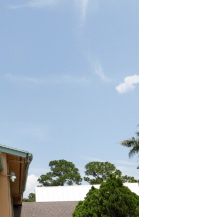
مستندها
فرهنگ و زندگی
حقوق شهروندی
انتخابات ریاست جمهوری آمریکا ۲۰۲۴
اقتصادی
حمله جمهوری اسلامی به اسرائیل
رمز مهسا
علم و فناوری
اسرائیل در جنگ
ورزش زنان در ایران
گالری عکس
اعتراضات زن، زندگی، آزادی
آرشیو پخش زنده
مجموعه مستندهای دادخواهی
تریبونال مردمی آبان ۹۸
دادگاه حمید نوری
چهل سال گروگان‌گیری
قانون شفافیت دارائی کادر رهبری ایران
اعتراضات مردمی آبان ۹۸
اسرائیل در جنگ