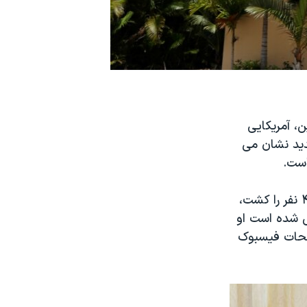
، آمریکایی
دید نشان می
است.
عمر متین یکشنبه گذشته با تیراندازی در کلوب شبانه همجنسگرایان "پالس" ۴۹ نفر را کشت،
ش شده است او
فحات فیسبوک