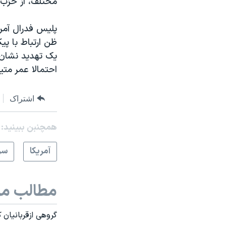
مختلف، از حزب ا
ظن ارتباط با پی
یک تهدید نشان 
احتمالا عمر متی
اشتراک
همچنبن ببینید:
آمريکا
سر
مطالب مر
گروهی ازقربانیان