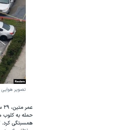
تصویر هوایی ا
عم
حمله به کلوب هم
همسبتگی کرد. گ