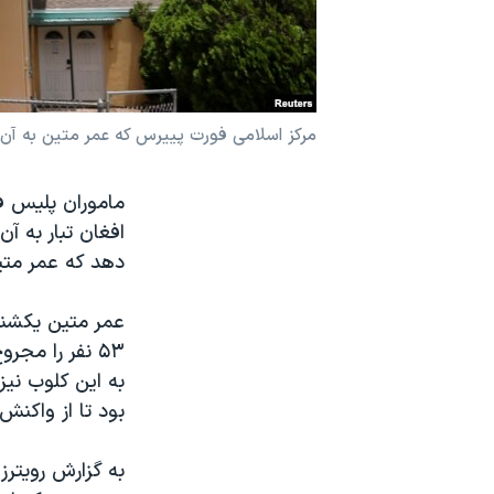
نرگس محمدی برنده جایزه نوبل صلح
همایش محافظه‌کاران آمریکا «سی‌پک»
صفحه‌های ویژه
مرکز اسلامی فورت پییرس که عمر متین به آن
سفر پرزیدنت ترامپ به چین
ماموران پلیس ف
افغان تبار به آ
دهد که عمر متی
۵۳ نفر را مج
به این کلوب ن
بود تا از واکنش
به گزارش رویتر