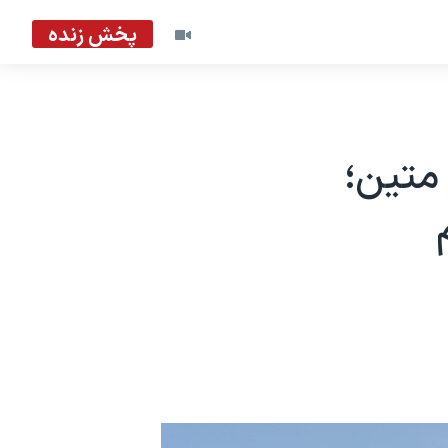
پخش زنده
متین؛