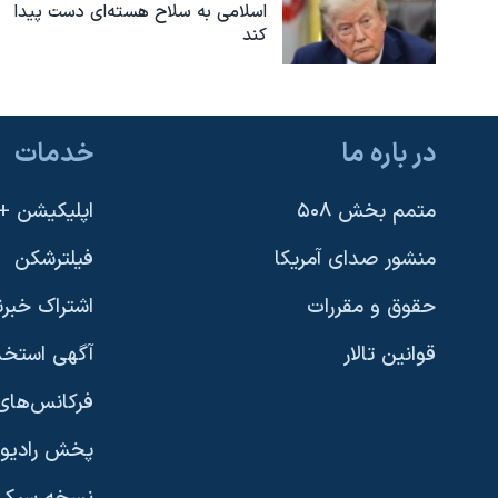
اسلامی به سلاح هسته‌ای دست پیدا
کند
در باره ما
خدمات
متمم بخش ۵۰۸
اپلیکیشن +VOA
منشور صدای آمریکا
فیلترشکن
حقوق و مقررات
اشتراک خبرن
قوانین تالار
آگهی استخد
فرکانس‌های 
پخش رادیو
یادگیری زبان انگلیسی