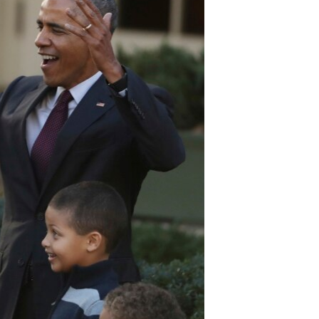
مستندها
فرهنگ و زندگی
حقوق شهروندی
انتخابات ریاست جمهوری آمریکا ۲۰۲۴
اقتصادی
حمله جمهوری اسلامی به اسرائیل
رمز مهسا
علم و فناوری
اسرائیل در جنگ
ورزش زنان در ایران
گالری عکس
اعتراضات زن، زندگی، آزادی
آرشیو پخش زنده
مجموعه مستندهای دادخواهی
تریبونال مردمی آبان ۹۸
دادگاه حمید نوری
چهل سال گروگان‌گیری
قانون شفافیت دارائی کادر رهبری ایران
اعتراضات مردمی آبان ۹۸
اسرائیل در جنگ