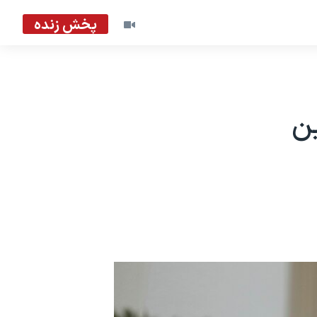
پخش زنده
ین