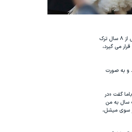
باراک اوباما، رئیس جمهوری آمریکا که کاخ سفید را ماه ژانویه سال ۲۰۱۷ و پس از ۸ سال ترک
رار می گیرد،
 و به صورت
اما گفت «در
ت سال به من
از سوی میشل،