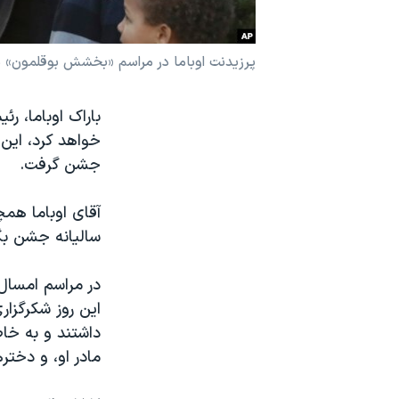
نرگس محمدی برنده جایزه نوبل صلح
همایش محافظه‌کاران آمریکا «سی‌پک»
پرزیدنت اوباما در مراسم «بخشش بوقلمون» در باغ رز 
صفحه‌های ویژه
سفر پرزیدنت ترامپ به چین
خواهد کرد، این 
جشن گرفت.
آقای اوباما هم
سالیانه جشن بگ
در مراسم امسال 
این روز شکرگزا
داشتند و به خاط
مادر او، و دختر