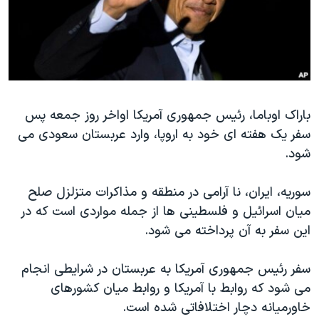
دنبال کنید
مستندها
فرهنگ و زندگی
حقوق شهروندی
انتخابات ریاست جمهوری آمریکا ۲۰۲۴
اقتصادی
حمله جمهوری اسلامی به اسرائیل
رمز مهسا
علم و فناوری
زبانهای مختلف
باراک اوباما، رئیس جمهوری آمریکا اواخر روز جمعه پس
اسرائیل در جنگ
ورزش زنان در ایران
سفر یک هفته ای خود به اروپا، وارد عربستان سعودی می
گالری عکس
اعتراضات زن، زندگی، آزادی
شود.
آرشیو پخش زنده
مجموعه مستندهای دادخواهی
سوریه، ایران، نا آرامی در منطقه و مذاکرات متزلزل صلح
تریبونال مردمی آبان ۹۸
میان اسرائیل و فلسطینی ها از جمله مواردی است که در
دادگاه حمید نوری
این سفر به آن پرداخته می شود.
چهل سال گروگان‌گیری
سفر رئیس جمهوری آمریکا به عربستان در شرایطی انجام
قانون شفافیت دارائی کادر رهبری ایران
می شود که روابط با آمریکا و روابط میان کشورهای
اعتراضات مردمی آبان ۹۸
خاورمیانه دچار اختلافاتی شده است.