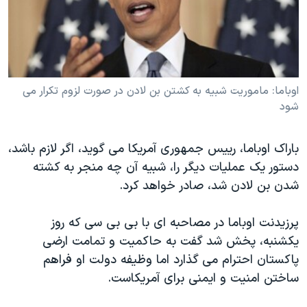
دنبال کنید
مستندها
فرهنگ و زندگی
حقوق شهروندی
انتخابات ریاست جمهوری آمریکا ۲۰۲۴
اقتصادی
حمله جمهوری اسلامی به اسرائیل
رمز مهسا
علم و فناوری
اوباما: ماموريت شبیه به کشتن بن لادن در صورت لزوم تکرار می
زبانهای مختلف
شود
اسرائیل در جنگ
ورزش زنان در ایران
گالری عکس
اعتراضات زن، زندگی، آزادی
باراک اوباما، رییس جمهوری آمریکا می گوید، اگر لازم باشد،
آرشیو پخش زنده
مجموعه مستندهای دادخواهی
دستور یک عملیات دیگر را، شبیه آن چه منجر به کشته
شدن بن لادن شد، صادر خواهد کرد.
تریبونال مردمی آبان ۹۸
دادگاه حمید نوری
پرزيدنت اوباما در مصاحبه ای با بی بی سی که روز
چهل سال گروگان‌گیری
يکشنبه، پخش شد گفت به حاکميت و تمامت ارضی
پاکستان احترام می گذارد اما وظيفه دولت او فراهم
قانون شفافیت دارائی کادر رهبری ایران
ساختن امنيت و ايمنی برای آمريکاست.
اعتراضات مردمی آبان ۹۸