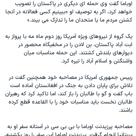
اسرائیل در جنگ
اوباما گفت وی حمله ای ديگری در پاکستان را تصويب
خواهد کرد، اگر به توصيف او «ببينيم کسی فعالانه در آنجا
نرگس محمدی برنده جایزه نوبل صلح
کشتن مردم ما يا متحدان ما را تدارک می بيند.»
همایش محافظه‌کاران آمریکا «سی‌پک»
صفحه‌های ویژه
يک گروه از نيروهای ويژه آمريکا روز دوم ماه مه با پرواز به
ابت آباد پاکستان، بن لادن را در مخفيگاه محصور در
سفر پرزیدنت ترامپ به چین
ديوارهای بلندش کشتند. اين حمله مناسبات ميان
واشنگتن و اسلام آباد را تيره کرد.
رییس جمهوری آمریکا در مصاحبه خود همچنين گفت در
تلاش برای پايان دادن به جنگ در افغانستان آماده است
باب گفت و گو با طالبان را باز کند، اما تاکيد کرد که رهبران
طالبان نخست بايد مناسبات خود را با القاعده قطع کرده
باشند.
مصاحبه پرزيدنت اوباما با بی بی سی در آستانه سفر او به
بريتانيا انجام گرفت. پرزيدنت اوباما اين سفر را روز يکشنبه،