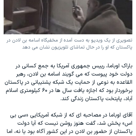
دنبال کنید
مستندها
فرهنگ و زندگی
حقوق شهروندی
انتخابات ریاست جمهوری آمریکا ۲۰۲۴
اقتصادی
حمله جمهوری اسلامی به اسرائیل
رمز مهسا
علم و فناوری
تصویری از یک ویدیو به دست آمده از مخفیگاه اسامه بن لادن در
زبانهای مختلف
پاکستان که او را در حال تماشای تلویزیون نشان می دهد
اسرائیل در جنگ
ورزش زنان در ایران
گالری عکس
اعتراضات زن، زندگی، آزادی
باراک اوباما، رییس جمهوری آمریکا به جمع کسانی در
آرشیو پخش زنده
مجموعه مستندهای دادخواهی
دولت خود پیوست که می گویند اسامه بن لادن، رهبر
القاعده به نوعی از حمایت یک شبکه پشتیبانی در پاکستان
تریبونال مردمی آبان ۹۸
برخوردار بود که اجازه یافت سال ها در ۶۰ کیلومتری اسلام
دادگاه حمید نوری
آباد، پایتخت پاکستان زندگی کند.
چهل سال گروگان‌گیری
آقای اوباما در مصاحبه ای که از شبکه آمریکایی «سی بی
قانون شفافیت دارائی کادر رهبری ایران
اس» پخش شد، گفت هنوز روشن نیست که آیا دولت
اعتراضات مردمی آبان ۹۸
پاکستان از حضور بن لادن در این کشور آگاه بود یا نه، اما