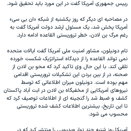
اسرائیل در جنگ
رییس جمهوری آمریکا گفت در این مورد باید تحقیق شود.
نرگس محمدی برنده جایزه نوبل صلح
در مصاحبه ای دیگر که روز یکشنبه از شبکه «ان بی سی»
همایش محافظه‌کاران آمریکا «سی‌پک»
آمریکا پخش شد، یک مسئول ارشد دولت آمریکا گفت به
صفحه‌های ویژه
رغم مرگ بن لادن، خطر تروریستی القاعده ادامه دارد.
سفر پرزیدنت ترامپ به چین
تام دونيلون، مشاور امنيت ملی آمريکا گفت ایالات متحده
نمی تواند القاعده را از دیدگاه استراتژيک شکست خورده
تلقی کند. با اين حال وی تاکید کرد که محو بن لادن از
صحنه، در از بين بردن اين تشکيلات تروريستی اقدامی
مهم بوده است. دونيلون میزان اطلاعاتی که توسط
نیروهای آمریکایی از مخفيگاه بن لادن در ابت آباد پاکستان
کشف و ضبط شد را گنجینه ای از اطلاعات توصیف کرد که
تا اين تاريخ، بيشترين اطلاعات کشف شده تروريستی
محسوب می شود.
آمريکا روز شنبه چند نوار ويديویی را منتشر کرد که در