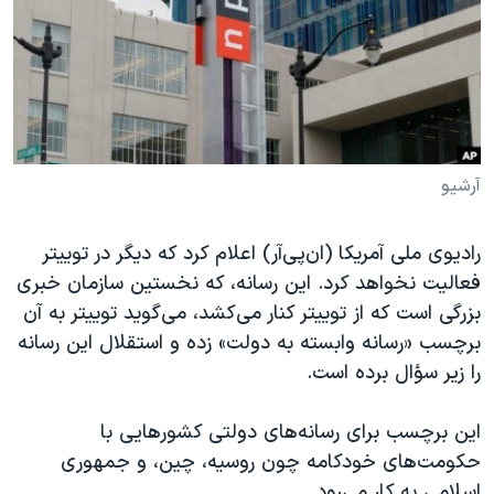
دنبال کنید
مستندها
فرهنگ و زندگی
حقوق شهروندی
انتخابات ریاست جمهوری آمریکا ۲۰۲۴
اقتصادی
حمله جمهوری اسلامی به اسرائیل
رمز مهسا
علم و فناوری
زبانهای مختلف
اسرائیل در جنگ
ورزش زنان در ایران
آرشیو
گالری عکس
اعتراضات زن، زندگی، آزادی
رادیوی ملی آمریکا (ان‌پی‌آر) اعلام کرد که دیگر در توییتر
آرشیو پخش زنده
مجموعه مستندهای دادخواهی
فعالیت نخواهد کرد. این رسانه، که نخستین سازمان خبری
تریبونال مردمی آبان ۹۸
بزرگی است که از توییتر کنار می‌کشد، می‌گوید توییتر به آن
برچسب «رسانه وابسته به دولت» زده و استقلال این رسانه
دادگاه حمید نوری
را زیر سؤال برده است.
چهل سال گروگان‌گیری
قانون شفافیت دارائی کادر رهبری ایران
این برچسب برای رسانه‌های دولتی کشورهایی با
حکومت‌های خودکامه چون روسیه، چین، و جمهوری
اعتراضات مردمی آبان ۹۸
اسلامی به کار می‌رود.