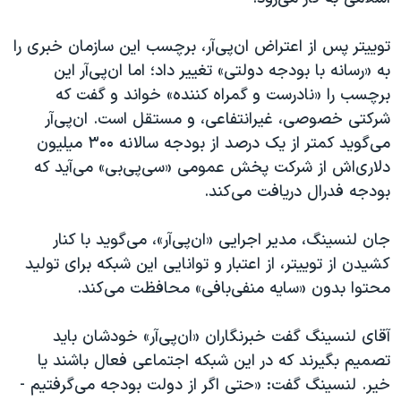
اسرائیل در جنگ
نرگس محمدی برنده جایزه نوبل صلح
توییتر پس از اعتراض ان‌پی‌آر، برچسب این سازمان خبری را
به «رسانه با بودجه دولتی» تغییر داد؛ اما ان‌پی‌آر این
همایش محافظه‌کاران آمریکا «سی‌پک»
برچسب را «نادرست و گمراه کننده» خواند و گفت که
صفحه‌های ویژه
شرکتی خصوصی، غیرانتفاعی، و مستقل است. ان‌پی‌آر
سفر پرزیدنت ترامپ به چین
می‌گوید کمتر از یک درصد از بودجه سالانه ۳۰۰
میلیون
دلاری‌اش از شرکت پخش عمومی «سی‌پی‌بی» می‌آید که
بودجه فدرال دریافت می‌کند.
جان لنسینگ، مدیر اجرایی «ان‌پی‌آر»، می‌گوید با کنار
کشیدن از توییتر، از اعتبار و توانایی این شبکه برای تولید
محتوا بدون «سایه منفی‌بافی» محافظت می‌کند.
آقای لنسینگ گفت خبرنگاران «ان‌پی‌آر» خودشان باید
تصمیم بگیرند که در این شبکه اجتماعی فعال باشند یا
خیر. لنسینگ گفت: «حتی اگر از دولت بودجه ‌می‌گرفتیم -