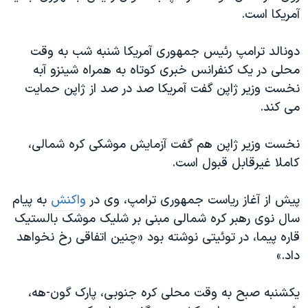
اسرائیل در جنگ
آمریکا است.
نرگس محمدی برنده جایزه نوبل صلح
دونالد ترامپ رئیس جمهوری آمریکا شنبه شب به وقت
همایش محافظه‌کاران آمریکا «سی‌پک»
محلی در یک کنفرانس خبری کوتاه به همراه شینزو آبه
صفحه‌های ویژه
نخست وزیر ژاپن گفت آمریکا صد در صد از ژاپن حمایت
سفر پرزیدنت ترامپ به چین
می کند.
نخست وزیر ژاپن هم گفت آزمایش موشکی کره شمالی،
کاملا غیرقابل قبول است.
پیش از آغاز ریاست جمهوری ترامپ، وی در
واکنش
به پیام
سال نوی رهبر کره شمالی مبنی بر شلیک موشک بالستیک
قاره پیما، در توئیتی نوشته بود «چنین اتفاقی رخ نخواهد
داد.»
یکشنبه صبح به وقت محلی کره جنوبی، پارک گون-هه،