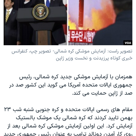
دنبال کنید
مستندها
فرهنگ و زندگی
حقوق شهروندی
انتخابات ریاست جمهوری آمریکا ۲۰۲۴
اقتصادی
حمله جمهوری اسلامی به اسرائیل
رمز مهسا
علم و فناوری
زبانهای مختلف
اسرائیل در جنگ
ورزش زنان در ایران
تصویر راست:‌ آزمایش موشکی کره شمالی- تصویر چپ، کنفرانس
خبری کوتاه پرزیدنت و نخست وزیر ژاپن
گالری عکس
اعتراضات زن، زندگی، آزادی
آرشیو پخش زنده
مجموعه مستندهای دادخواهی
همزمان با آزمایش موشکی جدید کره شمالی، رئیس
تریبونال مردمی آبان ۹۸
جمهوری ایالات متحده آمریکا می گوید این کشور صد در
صد از ژاپن حمایت می کند.
دادگاه حمید نوری
چهل سال گروگان‌گیری
مقام های رسمی ایالات متحده و کره جنوبی شنبه شب ۲۳
قانون شفافیت دارائی کادر رهبری ایران
بهمن تایید کردند که کره شمالی یک موشک بالستیک
آزمایش کرد. این اولین آزمایش موشکی کره شمالی بعد از
اعتراضات مردمی آبان ۹۸
روی کار آمدن دونالد ترامپ به عنوان رئیس جمهوری جدید