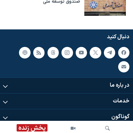
صندوق توسعه ملی
دنبال کنید
در باره ما
خدمات
گوناگون
پخش زنده