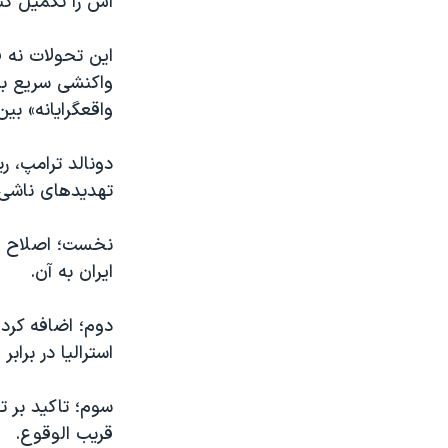
اش را تکمیل کن
این تحولات نه ف
واکنشی سریع به
واقعگرایانه» بی
دونالد ترامپ، ر
تهدیدهای ناشی ا
نخست؛ اصلاح ت
ایران به آن.
دوم؛ اضافه کردن
استرالیا در برا
سوم؛ تاکید بر 
قریب الوقوع.