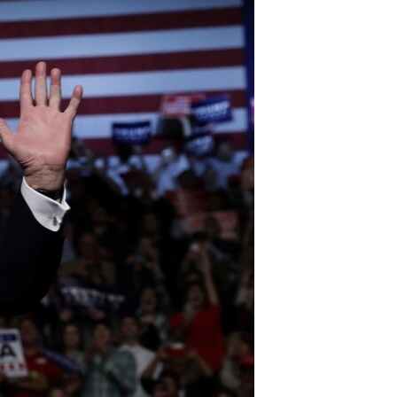
مستندها
فرهنگ و زندگی
حقوق شهروندی
انتخابات ریاست جمهوری آمریکا ۲۰۲۴
اقتصادی
حمله جمهوری اسلامی به اسرائیل
رمز مهسا
علم و فناوری
اسرائیل در جنگ
ورزش زنان در ایران
گالری عکس
اعتراضات زن، زندگی، آزادی
آرشیو پخش زنده
مجموعه مستندهای دادخواهی
تریبونال مردمی آبان ۹۸
دادگاه حمید نوری
چهل سال گروگان‌گیری
قانون شفافیت دارائی کادر رهبری ایران
اعتراضات مردمی آبان ۹۸
اسرائیل در جنگ