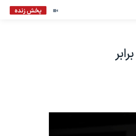
پخش زنده
رابر