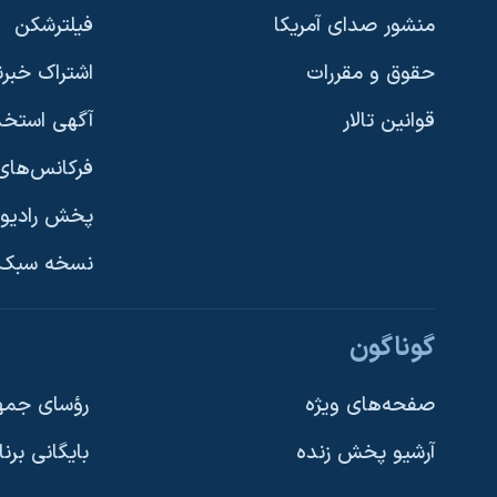
منشور صدای آمریکا
فیلترشکن
حقوق و مقررات
اشتراک خبرن
قوانین تالار
آگهی استخد
فرکانس‌های 
پخش رادیو
یادگیری زبان انگلیسی
نسخه سبک 
دنبال کنید
گوناگون
صفحه‌های ویژه
رؤسای جمهو
آرشیو پخش زنده
بایگانی برن
زبانهای مختلف