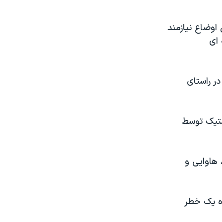
 اوضاع نیازمند
 ای
در راستای
تیک توسط
 هاوایی و
ه یک خطر