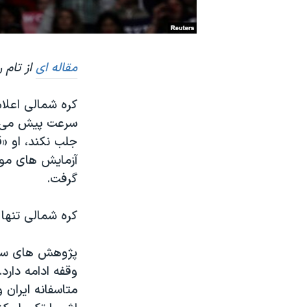
نرگس محمدی برنده جایزه نوبل صلح
همایش محافظه‌کاران آمریکا «سی‌پک»
مقاله ای
از تام 
صفحه‌های ویژه
سفر پرزیدنت ترامپ به چین
کره شمالی اعلا
سرعت پیش می رو
جلب نکند، او «ق
آزمایش های موف
گرفت.
کره شمالی تنها
پژوهش های سپاه
وقفه ادامه دارد.
متاسفانه ایران