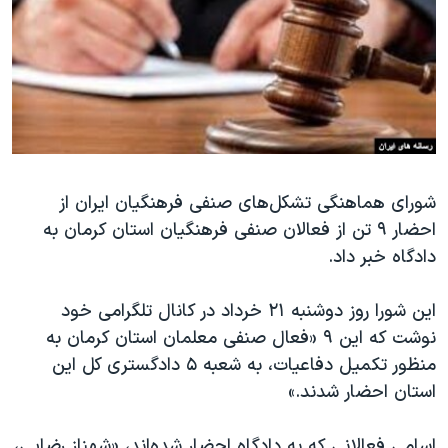
دنبال کنید
مستندها
فرهنگ و زندگی
حقوق شهروندی
انتخابات ریاست جمهوری آمریکا ۲۰۲۴
اقتصادی
حمله جمهوری اسلامی به اسرائیل
رمز مهسا
علم و فناوری
زبانهای مختلف
اسرائیل در جنگ
ورزش زنان در ایران
شورای هماهنگی تشکل‌های صنفی فرهنگیان ایران از
گالری عکس
اعتراضات زن، زندگی، آزادی
احضار ۹ تن از فعالان صنفی فرهنگیان استان کرمان به
آرشیو پخش زنده
مجموعه مستندهای دادخواهی
دادگاه خبر داد.
تریبونال مردمی آبان ۹۸
این شورا روز دوشنبه ۲۱ خرداد در کانال تلگرامی خود
دادگاه حمید نوری
نوشت که این ۹ «فعال صنفی معلمان استان کرمان به
چهل سال گروگان‌گیری
منظور تکمیل دفاعیات، به شعبه‌ ۵ دادگستری کل این
قانون شفافیت دارائی کادر رهبری ایران
استان احضار شدند.»
اعتراضات مردمی آبان ۹۸
اسامی فعالانی که به دادگاه احضار شده‌اند، «شهناز رضایی،