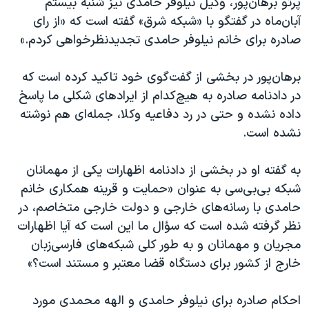
پرتو برهان‌پور، وکیل نیلوفر حامدی نیز شنبه بیستم
اسرائیل در جنگ
آبان‌ماه در گفتگو با «شبکه شرق» گفته است که «از رای
نرگس محمدی برنده جایزه نوبل صلح
صادره برای خانم نیلوفر حامدی تجدیدنظرخواهی کردم.»
همایش محافظه‌کاران آمریکا «سی‌پک»
برهان‌پور در بخشی از گفت‌گوی خود تاکید کرده است که
صفحه‌های ویژه
در دادنامه صادره به هیچ‌کدام از ایرادهای شکلی ما پاسخ
سفر پرزیدنت ترامپ به چین
داده نشده و حتی در رد دفاعیه وکلا، جمله‌ای هم نوشته
نشده است.
به گفته او در بخشی از دادنامه اظهارات یکی از مهمانان
شبکه بی‌بی‌سی به عنوان «حمایت و قرینه همکاری خانم
حامدی با رسانه‌های خارجی و دولت خارجی متخاصم، در
نظر گرفته شده است که سؤال ما این است که آیا اظهارات
مجریان و مهمانان و به طور کلی شبکه‌های فارسی‌زبان
خارج از کشور برای دستگاه قضا معتبر و مستند است؟»
احکام صادره برای نیلوفر حامدی و الهه محمدی مورد