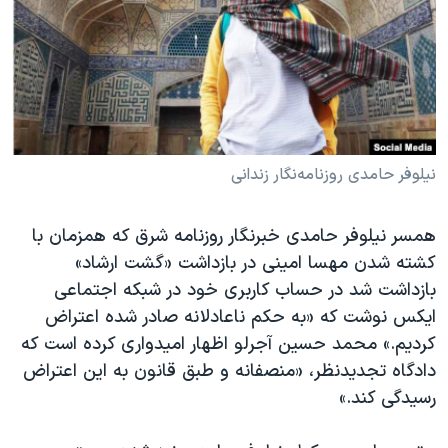
دنبال کنید
مستندها
فرهنگ و زندگی
حقوق شهروندی
انتخابات ریاست جمهوری آمریکا ۲۰۲۴
اقتصادی
حمله جمهوری اسلامی به اسرائیل
رمز مهسا
علم و فناوری
زبانهای مختلف
اسرائیل در جنگ
ورزش زنان در ایران
نیلوفر حامدی روزنامه‌نگار زندانی
گالری عکس
اعتراضات زن، زندگی، آزادی
همسر نیلوفر حامدی خبرنگار روزنامه شرق که همزمان با
آرشیو پخش زنده
مجموعه مستندهای دادخواهی
کشته شدن مهسا امینی در بازداشت «گشت ارشاد»
تریبونال مردمی آبان ۹۸
بازداشت شد در حساب کاربری خود در شبکه اجتماعی
دادگاه حمید نوری
ایکس نوشت که «به حکم ناعادلانه صادر شده اعتراض
کردیم.» محمد حسین آجرلو اظهار امیدواری کرده است که
چهل سال گروگان‌گیری
دادگاه تجدیدنظر، «منصفانه و طبق قانون به این اعتراض
قانون شفافیت دارائی کادر رهبری ایران
رسیدگی کند.»
اعتراضات مردمی آبان ۹۸