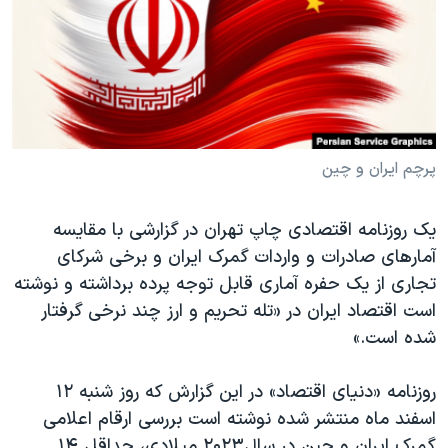
دنبال کنید
مستندها
فرهنگ و زندگی
حقوق شهروندی
انتخابات ریاست جمهوری آمریکا ۲۰۲۴
اقتصادی
حمله جمهوری اسلامی به اسرائیل
رمز مهسا
علم و فناوری
زبانهای مختلف
اسرائیل در جنگ
ورزش زنان در ایران
پرچم ایران و چین
گالری عکس
اعتراضات زن، زندگی، آزادی
یک روزنامه اقتصادی چاپ تهران در گزارشی با مقایسه
آرشیو پخش زنده
مجموعه مستندهای دادخواهی
آمارهای صادرات و واردات گمرک ایران و برخی شرکای
تریبونال مردمی آبان ۹۸
تجاری از یک حفره آماری قابل توجه پرده برداشته و نوشته
است اقتصاد ایران در «تله تحریم و ارز چند نرخی گرفتار
دادگاه حمید نوری
شده است.»
چهل سال گروگان‌گیری
قانون شفافیت دارائی کادر رهبری ایران
روزنامه «دنیای اقتصاد» در این گزارش که روز شنبه ۱۲
اسفند ماه منتشر شده نوشته است بررسی ارقام اعلامی
اعتراضات مردمی آبان ۹۸
گمرک ایران و چین در سال۲۰۲۳ میلادی، حداقل ۱۴