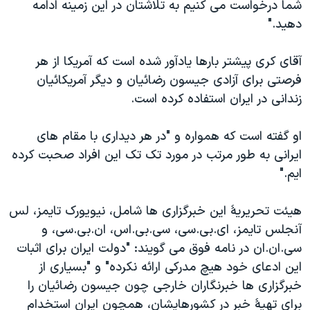
اسرائیل در جنگ
شما درخواست می کنيم به تلاشتان در اين زمينه ادامه
دهيد."
نرگس محمدی برنده جایزه نوبل صلح
همایش محافظه‌کاران آمریکا «سی‌پک»
آقای کری پیشتر بارها یادآور شده است که آمریکا از هر
صفحه‌های ویژه
فرصتی برای آزادی جیسون رضائیان و دیگر آمریکائیان
زندانی در ایران استفاده کرده است.
سفر پرزیدنت ترامپ به چین
او گفته است که همواره و "در هر ديداری با مقام های
ايرانی به طور مرتب در مورد تک تک اين افراد صحبت کرده
ايم."
هيئت تحريريۀ اين خبرگزاری ها شامل، نيويورک تايمز، لس
آنجلس تايمز، ای.بی.سی، سی.بی.اس، ان.بی.سی، و
سی.ان.ان در نامه فوق می گويند: "دولت ايران برای اثبات
اين ادعای خود هيچ مدرکی ارائه نکرده" و "بسياری از
خبرگزاری ها خبرنگاران خارجی چون جيسون رضائيان را
برای تهيۀ خبر در کشورهايشان، همچون ايران استخدام