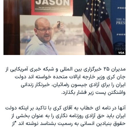
دنبال کنید
مستندها
فرهنگ و زندگی
حقوق شهروندی
انتخابات ریاست جمهوری آمریکا ۲۰۲۴
اقتصادی
حمله جمهوری اسلامی به اسرائیل
رمز مهسا
علم و فناوری
زبانهای مختلف
اسرائیل در جنگ
ورزش زنان در ایران
گالری عکس
اعتراضات زن، زندگی، آزادی
آرشیو پخش زنده
مجموعه مستندهای دادخواهی
مدیران ۲۵ خبرگزاری بین المللی و شبکه خبری آمریکایی از
جان کری وزير خارجه ایالات متحده خواسته اند دولت
تریبونال مردمی آبان ۹۸
ايران را برای آزادی جيسون رضائيان، خبرنگار زندانی
دادگاه حمید نوری
واشنگتن پست زیر فشار بگذارد.
چهل سال گروگان‌گیری
آنها در نامه ای خطاب به آقای کری با تاکید بر اینکه دولت
قانون شفافیت دارائی کادر رهبری ایران
ايران بايد حق آزادی روزنامه نگاری را به عنوان بخشی از
اعتراضات مردمی آبان ۹۸
حقوق بنيادين انسانی به رسميت بشناسد نوشته اند "از