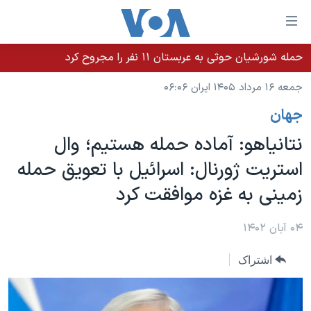
ینکهای
ابل
سترسی
حمله شورشیان حوثی به عربستان ۱۱ نفر را مجروح کرد
خانه
هش
جمعه ۱۶ مرداد ۱۴۰۵ ایران ۰۶:۰۶
نسخه سبک وب‌سایت
ه
جهان
حتوای
موضوع ها
صلی
نتانیاهو: آماده حمله هستیم؛ وال
برنامه های تلویزیونی
ایران
هش
استریت ژورنال: اسرائیل با تعویق حمله
جدول برنامه ها
ه
آمریکا
زمینی به غزه موافقت کرد
فحه
صفحه‌های ویژه
جهان
صلی
فرکانس‌های صدای آمریکا
ورزشی
جام جهانی ۲۰۲۶
۰۴ آبان ۱۴۰۲
هش
پخش رادیویی
ه
گزیده‌ها
عملیات خشم حماسی
اشتراک
ستجو
۲۵۰سالگی آمریکا
ویژه برنامه‌ها
یادگیری زبان انگلیسی
ویدیوها
بایگانی برنامه‌های تلویزیونی