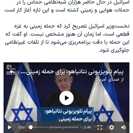
اسرائیل در حال حاضر هزاران شبه‌نظامی حماس را در
اسرائیل در جنگ
حملات هوایی و زمینی کشته است و این تازه آغاز کار است.
نرگس محمدی برنده جایزه نوبل صلح
همایش محافظه‌کاران آمریکا «سی‌پک»
نخست‌وزیر اسرائیل تصریح کرد که حمله زمینی به غزه
قطعی است، اما زمان آن هنوز مشخص نیست. او گفت که
صفحه‌های ویژه
این حمله با دقت برنامه‌ریزی می‌شود تا از تلفات غیرنظامی
سفر پرزیدنت ترامپ به چین
جلوگیری شود.
پیام تلویزیونی نتانیاهو: برای حمله زمینی به غزه آماده می‌شویم
از
صدای آمریکا
No media source currently available
0:00
1:44