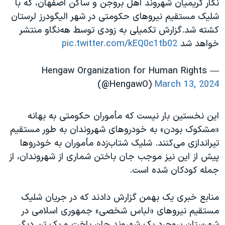
نگار کریمیان شهروند اهل بروجن و ساکن اصفهان، که با
شلیک مستقیم نیروهای حکومتی در شهر الیگودرز لرستان
کشته شد.گزارش تکمیلی به زودی توسط هه‌نگاو منتشر
خواهد شد
pic.twitter.com/kEQ0c1tb02
— Hengaw Organization for Human Rights
(@HengawO)
March 13, 2024
این نخستین بار نیست که مأموران حکومتی به بهانه
«مشکوک بودن» به خودروهای شهروندان به طور مستقیم
تیراندازی می‌کنند. شلیک شتاب‌زده مأموران به خودروها
پیش از این نیز موجب جان باختن شماری از شهروندان، از
جمله کودکان شده است.
منابع خبری یک بهمن گزارش دادند که در جریان شلیک
مستقیم نیروهای «لباس شخصی» جمهوری اسلامی در
شهرستان بروجرد یک شهروند جان باخت و یک تن دیگر