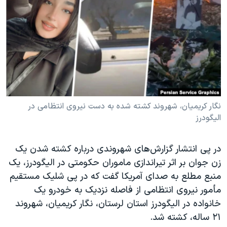
دنبال کنید
مستندها
فرهنگ و زندگی
حقوق شهروندی
انتخابات ریاست جمهوری آمریکا ۲۰۲۴
اقتصادی
حمله جمهوری اسلامی به اسرائیل
رمز مهسا
علم و فناوری
زبانهای مختلف
اسرائیل در جنگ
ورزش زنان در ایران
گالری عکس
اعتراضات زن، زندگی، آزادی
نگار کریمیان، شهروند کشته شده به دست نیروی انتظامی در
الیگودرز
آرشیو پخش زنده
مجموعه مستندهای دادخواهی
تریبونال مردمی آبان ۹۸
در پی انتشار گزارش‌های شهروندی درباره کشته شدن یک
دادگاه حمید نوری
زن جوان بر اثر تیراندازی ماموران حکومتی در الیگودرز، یک
چهل سال گروگان‌گیری
منبع مطلع به صدای آمریکا گفت که در پی شلیک مستقیم
مأمور نیروی انتظامی از فاصله نزدیک به خودرو یک
قانون شفافیت دارائی کادر رهبری ایران
خانواده در الیگودرز استان لرستان، نگار کریمیان، شهروند
اعتراضات مردمی آبان ۹۸
۲۱ ساله، کشته شد.