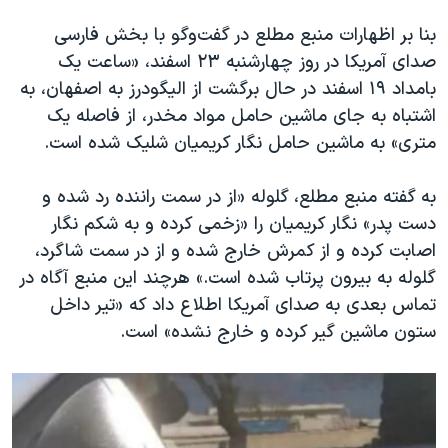
اسرائیل در جنگ
بنا بر اظهارات منبع مطلع در گفت‌وگو با بخش فارسی
نرگس محمدی برنده جایزه نوبل صلح
صدای آمریکا در روز چهارشنبه ۲۳ اسفند، «ساعت یک
همایش محافظه‌کاران آمریکا «سی‌پک»
بامداد ۱۹ اسفند در حال برگشت از الیگودرز به اصفهان، به
صفحه‌های ویژه
اشتباه به جای ماشین حامل مواد مخدر، از فاصله یک
متری» به ماشین حامل نگار کریمیان شلیک شده است.
سفر پرزیدنت ترامپ به چین
به گفته منبع مطلع، گلوله «از در سمت راننده رد شده و
دست پدر» نگار کریمیان را «زخمی کرده و به شکم نگار
اصابت کرده و از کمرش خارج شده و از در سمت شاگرد،
گلوله به بیرون پرتاب شده است.» هرچند این منبع آگاه در
تماس بعدی به صدای آمریکا اطلاع داد که «تیر داخل
ستون ماشین گیر کرده و خارج نشده» است.