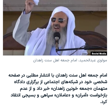
دنبال کنید
مستندها
فرهنگ و زندگی
حقوق شهروندی
انتخابات ریاست جمهوری آمریکا ۲۰۲۴
اقتصادی
حمله جمهوری اسلامی به اسرائیل
رمز مهسا
علم و فناوری
زبانهای مختلف
اسرائیل در جنگ
ورزش زنان در ایران
گالری عکس
اعتراضات زن، زندگی، آزادی
آرشیو پخش زنده
مجموعه مستندهای دادخواهی
مولوی عبدالحمید، امام جمعه اهل سنت زاهدان
تریبونال مردمی آبان ۹۸
امام جمعه اهل سنت زاهدان با انتشار مطلبی در صفحه
دادگاه حمید نوری
شخصی خود در شبکه‌های اجتماعی از برگزاری دادگاه
چهل سال گروگان‌گیری
متهمان «جمعه خونین زاهدان» خبر داد و از عدم
قانون شفافیت دارائی کادر رهبری ایران
بازخواست «آمران» و «عاملان» سپاهی و بسیجی انتقاد
کرد.
اعتراضات مردمی آبان ۹۸