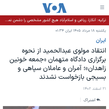
ینکهای
ابل
سترسی
ترکیه: آنکارا، ریاض و اسلام‌آباد هیچ کشور مشخصی را دشمن نمی‌دانند مگر اینکه آن کشور اقدام خصمانه‌ای انجام دهد
خانه
هش
یکشنبه ۱۸ مرداد ۱۴۰۵ ایران ۰۱:۳۴
نسخه سبک وب‌سایت
ه
ايران
حتوای
موضوع ها
صلی
انتقاد مولوی عبدالحمید از نحوه
برنامه های تلویزیونی
ایران
هش
برگزاری دادگاه متهمان «جمعه خونین
جدول برنامه ها
ه
آمریکا
زاهدان»؛ آمران و عاملان سپاهی و
فحه
صفحه‌های ویژه
جهان
صلی
بسیجی بازخواست نشدند
فرکانس‌های صدای آمریکا
ورزشی
جام جهانی ۲۰۲۶
هش
پخش رادیویی
ه
گزیده‌ها
عملیات خشم حماسی
۲۱ اسفند ۱۴۰۲
ستجو
۲۵۰سالگی آمریکا
ویژه برنامه‌ها
یادگیری زبان انگلیسی
اشتراک
ویدیوها
بایگانی برنامه‌های تلویزیونی