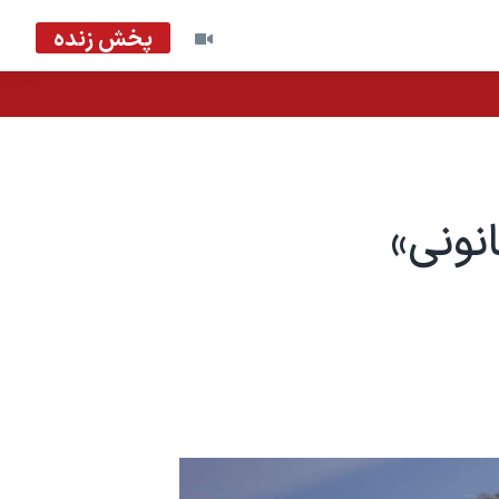
پخش زنده
نونی»