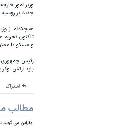
وزیر امور خارجه
جدید بر روسیه 
هیچکدام از وزیر
تاکنون تحریم ها
و مسکو با ممنو
رئیس جمهوری رو
باید ارتش اوکرای
اشتراک
مطالب مر
اوکراین می گوید ن