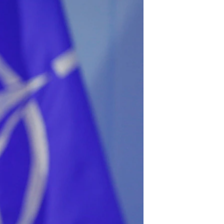
مستندها
فرهنگ و زندگی
حقوق شهروندی
انتخابات ریاست جمهوری آمریکا ۲۰۲۴
اقتصادی
حمله جمهوری اسلامی به اسرائیل
رمز مهسا
علم و فناوری
اسرائیل در جنگ
ورزش زنان در ایران
گالری عکس
اعتراضات زن، زندگی، آزادی
آرشیو پخش زنده
مجموعه مستندهای دادخواهی
تریبونال مردمی آبان ۹۸
دادگاه حمید نوری
چهل سال گروگان‌گیری
قانون شفافیت دارائی کادر رهبری ایران
اعتراضات مردمی آبان ۹۸
اسرائیل در جنگ