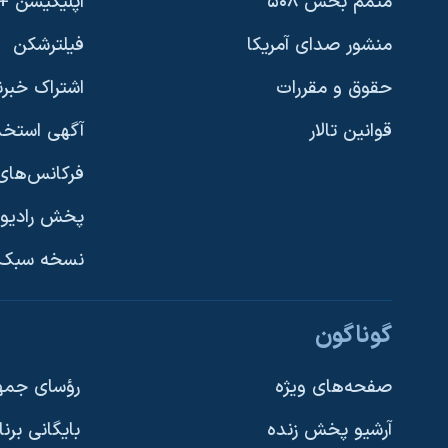
متمم بخش ۵۰۸
اپلیکیشن +VOA
منشور صدای آمریکا
فیلترشکن
حقوق و مقررات
اشتراک خبرن
قوانین تالار
آگهی استخد
فرکانس‌های 
پخش رادیو
یادگیری زبان انگلیسی
نسخه سبک 
دنبال کنید
گوناگون
صفحه‌های ویژه
رؤسای جمهو
آرشیو پخش زنده
بایگانی برن
زبانهای مختلف