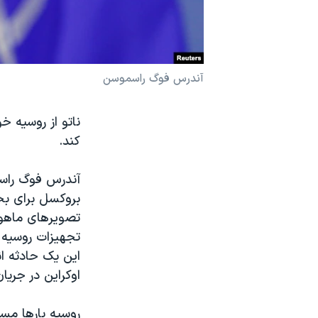
نرگس محمدی برنده جایزه نوبل صلح
همایش محافظه‌کاران آمریکا «سی‌پک»
صفحه‌های ویژه
آندرس فوگ راسموسن
سفر پرزیدنت ترامپ به چین
ناتو از روسیه 
کند.
آندرس فوگ راسم
بروکسل برای بحث
تصویرهای ماهوار
تجهیزات روسیه ب
این یک حادثه ا
اوکراین در جریا
روسیه بارها مسل