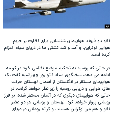
دنبال کنید
مستندها
فرهنگ و زندگی
حقوق شهروندی
انتخابات ریاست جمهوری آمریکا ۲۰۲۴
اقتصادی
حمله جمهوری اسلامی به اسرائیل
رمز مهسا
علم و فناوری
زبانهای مختلف
ناتو دو فروند هواپیمای شناسایی برای نظارت بر حریم
اسرائیل در جنگ
ورزش زنان در ایران
هوایی اوکراین، و آمد و شد کشتی ها در دریای سیاه، اعزام
گالری عکس
اعتراضات زن، زندگی، آزادی
کرده است.
آرشیو پخش زنده
مجموعه مستندهای دادخواهی
در حالی که روسیه به تحکیم موضع نظامی خود در کریمه
تریبونال مردمی آبان ۹۸
ادامه می دهد، سخنگوی ستاد ناتو روز چهارشنبه گفت یک
دادگاه حمید نوری
هواپیمای مستقر در انگلستان از آسمان لهستان حرکت
چهل سال گروگان‌گیری
های هوایی و دریایی روسیه را زیر نظر خواهد گرفت، در
حالی که هواپیمای دیگری که در آلمان مستقر شده، بر فراز
قانون شفافیت دارائی کادر رهبری ایران
رومانی پرواز خواهد کرد. لهستان و رومانی هر دو عضو
اعتراضات مردمی آبان ۹۸
ناتو و هم مرز اوکراین هستند، و کرانه رومانی در دریای