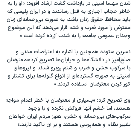
اسرائیل در جنگ
شدن مهسا امینی در بازداشت گشت ارشاد افزود: «او را به
خاطر حجاب اجباری به قتل رساندند و در ایران پلیسی که
نرگس محمدی برنده جایزه نوبل صلح
باید محافظ حقوق زنان باشد، به صورت بی‌رحمانه‌ای زنان
همایش محافظه‌کاران آمریکا «سی‌پک»
معترض را مورد ضرب و شتم قرار می‌دهد که این موضوع
صفحه‌های ویژه
وجدان عمومی جامعه را به شدت آزرده کرده است.»
سفر پرزیدنت ترامپ به چین
نسرین ستوده همچنین با اشاره به اعتراضات مدنی و
صلح‌آمیز در دانشگاه‌ها و خیابان‌ها تصریح کرد:«معترضان
با سرکوب خشن و ضرب و شتم روبرو شدند و نیروهای
امنیتی به صورت گسترده‌ای از انواع گلوله‌ها برای کشتار و
کور کردن معترضان استفاده کردند.»
وی تصریح کرد: «بسیاری از معترضان با خطر اعدام مواجه
هستند، اما خشم آنها فروکش نکرده و با وجود
سرکوب‌های بی‌رحمانه و خشن، هنوز مردم ایران خواهان
تغییر نظام و همه‌پرسی هستند و بر آن تاکید دارند.»