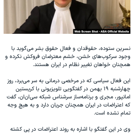
دنبال کنید
مستندها
فرهنگ و زندگی
حقوق شهروندی
انتخابات ریاست جمهوری آمریکا ۲۰۲۴
اقتصادی
حمله جمهوری اسلامی به اسرائیل
رمز مهسا
علم و فناوری
زبانهای مختلف
نسرین ستوده، حقوقدان و فعال حقوق بشر می‌گوید با
اسرائیل در جنگ
ورزش زنان در ایران
وجود سرکوب‌های خشن، خشم معترضان فروکش نکرده و
گالری عکس
اعتراضات زن، زندگی، آزادی
همچنان خواهان تغییر نظام در ایران هستند.
آرشیو پخش زنده
مجموعه مستندهای دادخواهی
این فعال سیاسی که در مرخصی درمانی به سر می‌برد، روز
تریبونال مردمی آبان ۹۸
چهارشنبه ۱۹ بهمن در گفتگویی تلویزیونی با کریستین
دادگاه حمید نوری
امانپور، مجری و برنامه‌ساز سرشناس شبکه سی‌ان‌ان، گفت
چهل سال گروگان‌گیری
که اعتراضات در ایران همچنان جریان دارد و به‌ هیچ وجه
تمام نشده است.
قانون شفافیت دارائی کادر رهبری ایران
اعتراضات مردمی آبان ۹۸
وی در این گفتگو با اشاره به روند اعتراضات در پی کشته