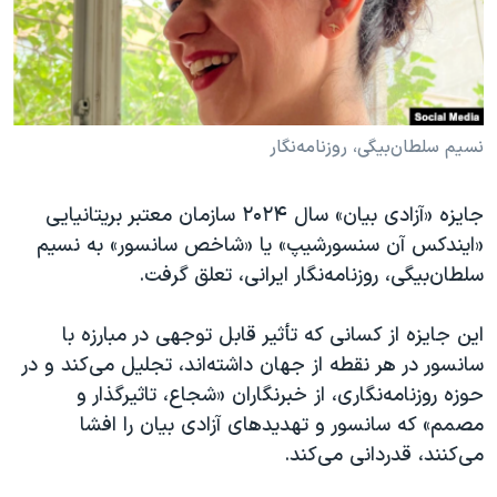
دنبال کنید
مستندها
فرهنگ و زندگی
حقوق شهروندی
انتخابات ریاست جمهوری آمریکا ۲۰۲۴
اقتصادی
حمله جمهوری اسلامی به اسرائیل
رمز مهسا
علم و فناوری
نسیم سلطان‌بیگی، روزنامه‌نگار
زبانهای مختلف
اسرائیل در جنگ
ورزش زنان در ایران
جایزه «آزادی بیان» سال ۲۰۲۴ سازمان معتبر بریتانیایی
گالری عکس
اعتراضات زن، زندگی، آزادی
«ایندکس آن سنسورشیپ» یا «شاخص سانسور» به نسیم
آرشیو پخش زنده
مجموعه مستندهای دادخواهی
سلطان‌بیگی، روزنامه‌نگار ایرانی، تعلق گرفت.
تریبونال مردمی آبان ۹۸
این جایزه از کسانی که تأثیر قابل توجهی در مبارزه با
دادگاه حمید نوری
سانسور در هر نقطه از جهان داشته‌اند، تجلیل می‌کند و در
چهل سال گروگان‌گیری
حوزه روزنامه‌نگاری، از خبرنگاران «شجاع، تاثیرگذار و
مصمم» که سانسور و تهدیدهای آزادی بیان را افشا
قانون شفافیت دارائی کادر رهبری ایران
می‌کنند، قدردانی می‌کند.
اعتراضات مردمی آبان ۹۸