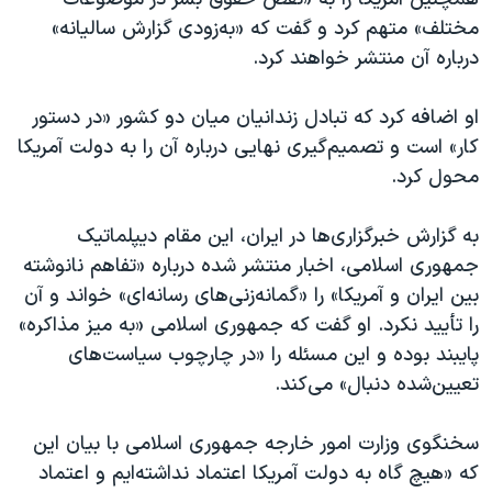
اسرائیل در جنگ
مختلف» متهم کرد و گفت که «به‌زودی گزارش سالیانه»
نرگس محمدی برنده جایزه نوبل صلح
درباره آن منتشر خواهند کرد.
همایش محافظه‌کاران آمریکا «سی‌پک»
او اضافه کرد که تبادل زندانیان میان دو کشور «در دستور
صفحه‌های ویژه
کار» است و تصمیم‌گیری نهایی درباره آن را به دولت آمریکا
سفر پرزیدنت ترامپ به چین
محول کرد.
به گزارش خبرگزاری‌ها در ایران، این مقام دیپلماتیک
جمهوری اسلامی، اخبار منتشر شده درباره «تفاهم نانوشته
بین ایران و آمریکا» را «گمانه‌زنی‌های رسانه‌ای» خواند و آن
را تأیید نکرد. او گفت که جمهوری اسلامی «به میز مذاکره»
پایبند بوده و این مسئله را «در چارچوب سیاست‌های
تعیین‌شده دنبال» می‌کند.
سخنگوی وزارت امور خارجه جمهوری اسلامی با بیان این
که «هیچ گاه به دولت آمریکا اعتماد نداشته‌ایم و اعتماد