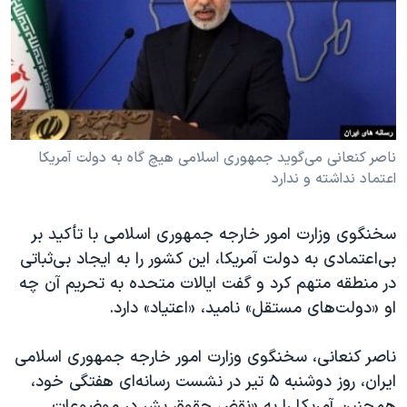
دنبال کنید
مستندها
فرهنگ و زندگی
حقوق شهروندی
انتخابات ریاست جمهوری آمریکا ۲۰۲۴
اقتصادی
حمله جمهوری اسلامی به اسرائیل
رمز مهسا
علم و فناوری
زبانهای مختلف
اسرائیل در جنگ
ورزش زنان در ایران
ناصر کنعانی می‌گوید جمهوری اسلامی هیچ گاه به دولت آمریکا
اعتماد نداشته و ندارد
گالری عکس
اعتراضات زن، زندگی، آزادی
آرشیو پخش زنده
مجموعه مستندهای دادخواهی
سخنگوی وزارت امور خارجه جمهوری اسلامی با تأکید بر
تریبونال مردمی آبان ۹۸
بی‌اعتمادی به دولت آمریکا، این کشور را به ایجاد بی‌ثباتی
دادگاه حمید نوری
در منطقه متهم کرد و گفت ایالات متحده به تحریم آن چه
او «دولت‌های مستقل» نامید، «اعتیاد» دارد.
چهل سال گروگان‌گیری
قانون شفافیت دارائی کادر رهبری ایران
ناصر کنعانی، سخنگوی وزارت امور خارجه جمهوری اسلامی
اعتراضات مردمی آبان ۹۸
ایران، روز دوشنبه ۵ تیر در نشست رسانه‌ای هفتگی خود،
همچنین آمریکا را به «نقض حقوق بشر در موضوعات